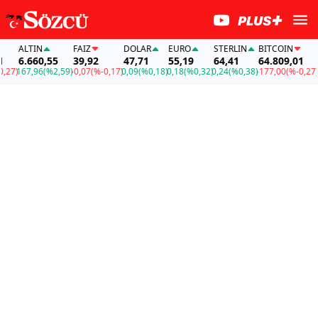
ALTIN
FAİZ
DOLAR
EURO
STERLIN
BITCOIN
AL
6.660,55
39,92
47,71
55,19
64,41
64.809,01
6.
7)
167,96
(%2,59)
-0,07
(%-0,17)
0,09
(%0,18)
0,18
(%0,32)
0,24
(%0,38)
-177,00
(%-0,27)
167