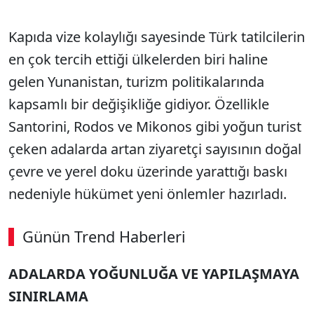
Kapıda vize kolaylığı sayesinde Türk tatilcilerin
en çok tercih ettiği ülkelerden biri haline
gelen Yunanistan, turizm politikalarında
kapsamlı bir değişikliğe gidiyor. Özellikle
Santorini, Rodos ve Mikonos gibi yoğun turist
çeken adalarda artan ziyaretçi sayısının doğal
çevre ve yerel doku üzerinde yarattığı baskı
nedeniyle hükümet yeni önlemler hazırladı.
Günün Trend Haberleri
00:02
/ 08:06
ADALARDA YOĞUNLUĞA VE YAPILAŞMAYA
Sesi Aç
SINIRLAMA