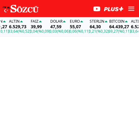
ALTIN
FAİZ
DOLAR
EURO
STERLIN
BITCOIN
ALTIN
27
6.529,73
39,99
47,59
55,07
64,30
64.439,27
6.529
11)
33,64
(%0,52)
0,04
(%0,09)
0,03
(%0,06)
0,06
(%0,11)
0,21
(%0,32)
69,27
(%0,11)
33,64
(%