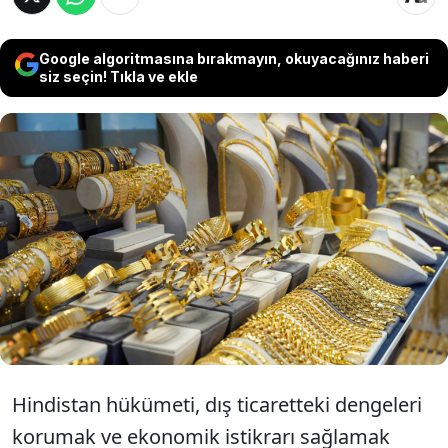
Google algoritmasına bırakmayın, okuyacağınız haberi
siz seçin! Tıkla ve ekle
Geçtiğimiz günlerde Hindistan'da halka
"altın almayın" çağrısı yapılmasının
ardından şimdi ise altın ithalatına yönelik
sert kısıtlamalar getirildi.
Hindistan hükümeti, dış ticaretteki dengeleri
korumak ve ekonomik istikrarı sağlamak