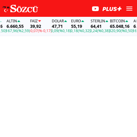
ALTIN
FAİZ
DOLAR
EURO
STERLIN
BITCOIN
ALTI
6.660,55
39,92
47,71
55,19
64,41
65.048,16
6.66
)
167,96
(%2,59)
-0,07
(%-0,17)
0,09
(%0,18)
0,18
(%0,32)
0,24
(%0,38)
320,90
(%0,50)
167,9