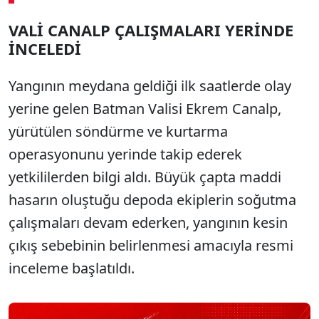
00:02
/ 08:06
VALİ CANALP ÇALIŞMALARI YERİNDE
Sesi Aç
İNCELEDİ
Yangının meydana geldiği ilk saatlerde olay
yerine gelen Batman Valisi Ekrem Canalp,
yürütülen söndürme ve kurtarma
operasyonunu yerinde takip ederek
yetkililerden bilgi aldı. Büyük çapta maddi
hasarın oluştuğu depoda ekiplerin soğutma
çalışmaları devam ederken, yangının kesin
çıkış sebebinin belirlenmesi amacıyla resmi
inceleme başlatıldı.