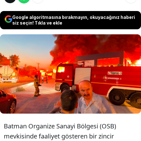
Google algoritmasına bırakmayın, okuyacağınız haberi
siz seçin! Tıkla ve ekle
Batman Organize Sanayi Bölgesi mevkisinde
bir zincir markete ait dağıtım deposunda
çıkan yangın, itfaiye ekipleri ve TOMA
araçlarının yoğun müdahalesiyle kontrol
altına alınarak söndürüldü.
Batman Organize Sanayi Bölgesi (OSB)
mevkisinde faaliyet gösteren bir zincir