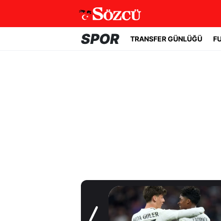
SPOR
TRANSFER GÜNLÜĞÜ
F
Transfer Günlüğü
Yıldız oyuncudan
Fenerbahçe'ye