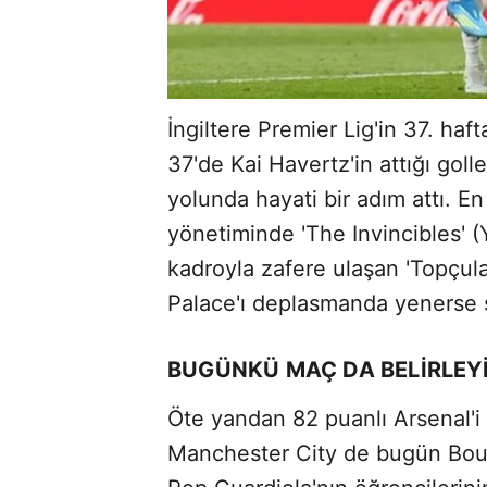
İngiltere Premier Lig'in 37. haf
37'de Kai Havertz'in attığı go
yolunda hayati bir adım attı. 
yönetiminde 'The Invincibles' (
kadroyla zafere ulaşan 'Topçula
Palace'ı deplasmanda yenerse 
BUGÜNKÜ MAÇ DA BELİRLEYİ
Öte yandan 82 puanlı Arsenal'i
Manchester City de bugün Bou