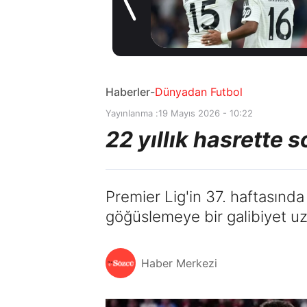
müjde! Ayrılmak
2 gün önce
istiyor
Haberler
-
Dünyadan Futbol
Yayınlanma :
19 Mayıs 2026 - 10:22
22 yıllık hasrette
Premier Lig'in 37. haftasında
göğüslemeye bir galibiyet uz
Haber Merkezi