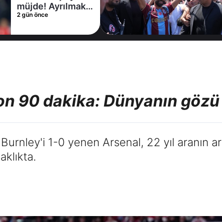
Coşkulu
2 gün önce
karşılama
 son 90 dakika: Dünyanın gözü
 Burnley'i 1-0 yenen Arsenal, 22 yıl aranın 
aklıkta.