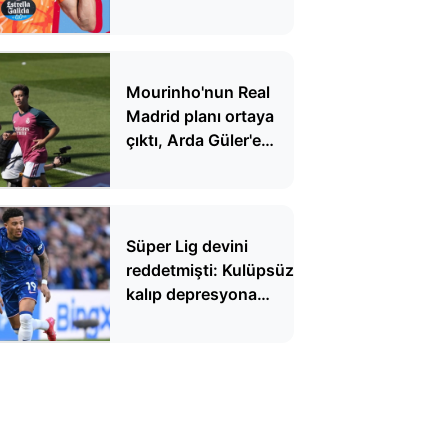
Mourinho'nun Real
Madrid planı ortaya
çıktı, Arda Güler'e
kötü haber
Süper Lig devini
reddetmişti: Kulüpsüz
kalıp depresyona
girdi