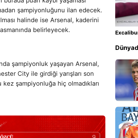
in burada puan kaybı yaşaması
madan şampiyonluğunu ilan edecek.
lması halinde ise Arsenal, kaderini
lasmanında belirleyecek.
Excalibu
Dünyada
da şampiyonluk yaşayan Arsenal,
ter City ile girdiği yarışları son
bu kez şampiyonluğa hiç olmadıkları