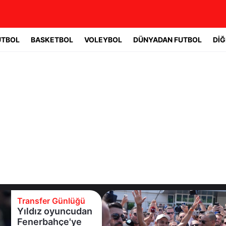
UTBOL
BASKETBOL
VOLEYBOL
DÜNYADAN FUTBOL
DİĞ
Transfer Günlüğü
Trabzonspor
Salah'a kavuştu!