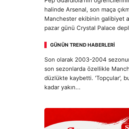
Pep Guardiola'nın öğrencilerin
halinde Arsenal, son maça çık
Manchester ekibinin galibiyet a
pazar günü Crystal Palace dep
GÜNÜN TREND HABERLERI
Son olarak 2003-2004 sezonun
son sezonlarda özellikle Manches
düzlükte kaybetti. 'Topçular', 
kadar yakın...