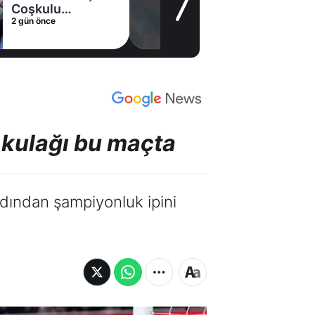
gelişme! Transfer
2 gün önce
iptal oldu
 kulağı bu maçta
ardından şampiyonluk ipini