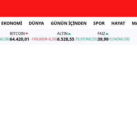
EKONOMİ
DÜNYA
GÜNÜN İÇİNDEN
SPOR
HAYAT
M
BITCOIN
ALTIN
FAİZ
64.420,01
6.528,55
39,99
%0,08)
-169,00
(%-0,26)
35,97
(%0,55)
0,04
(%0,09)