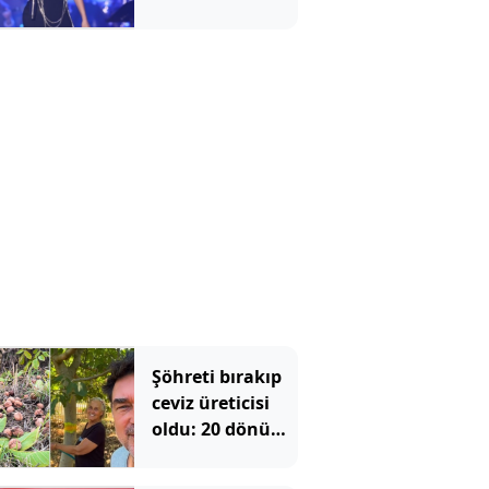
Nazara inandığı
için detay
vermedi
Şöhreti bırakıp
ceviz üreticisi
oldu: 20 dönüm
sulama yapan
Burak Hakkı