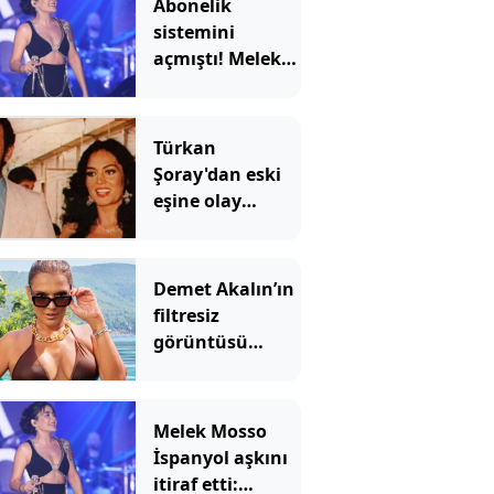
Abonelik
sistemini
açmıştı! Melek
Mosso'nun
kazancı ortaya
çıktı
Türkan
Şoray'dan eski
eşine olay
yorum: Cihan
Ünal'dan yanıt
gecikmedi
Demet Akalın’ın
filtresiz
görüntüsü
sosyal medyada
gündem oldu
Melek Mosso
İspanyol aşkını
itiraf etti: