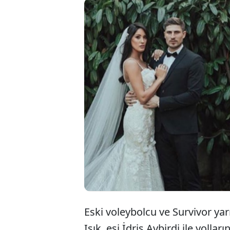
Survivor
İdris Ay
2024’te 
bitti.
Eski voleybolcu ve Survivor yar
Işık, eşi İdris Aybirdi ile yolla