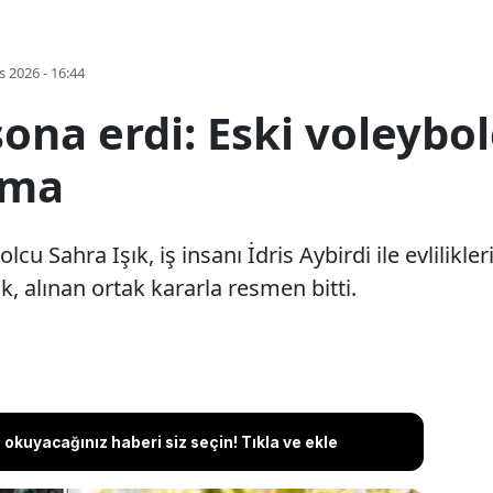
s 2026 - 16:44
k sona erdi: Eski voleyb
ama
lcu Sahra Işık, iş insanı İdris Aybirdi ile evlilikler
lik, alınan ortak kararla resmen bitti.
okuyacağınız haberi siz seçin! Tıkla ve ekle