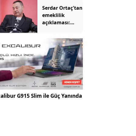
hasada gün
Serdar Ortaç'tan
sayıyor
emeklilik
açıklaması:
Sahneleri
bırakması için
tek şartı var
alibur G915 Slim ile Güç Yanında