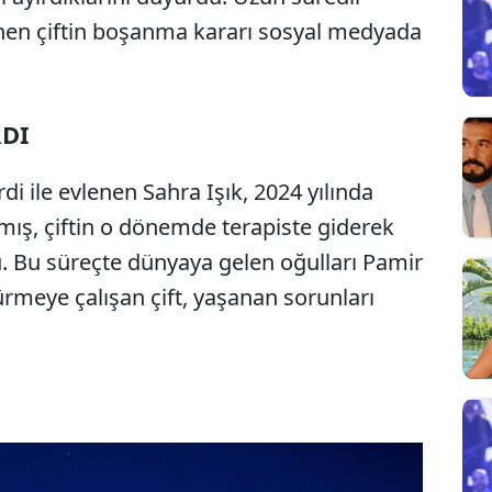
linen çiftin boşanma kararı sosyal medyada
RDI
rdi ile evlenen Sahra Işık, 2024 yılında
şamış, çiftin o dönemde terapiste giderek
rdu. Bu süreçte dünyaya gelen oğulları Pamir
rdürmeye çalışan çift, yaşanan sorunları