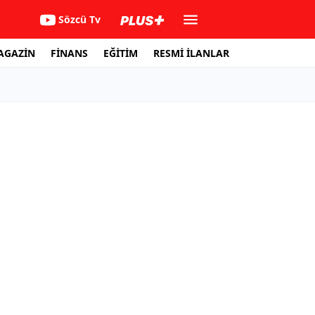
Sözcü Tv
AGAZİN
FİNANS
EĞİTİM
RESMİ İLANLAR