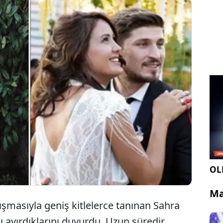
 ile tanınan eski voleybolcu Sahra Işık, iş insanı
birdi ile evliliklerini sonlandırdıklarını açıkladı. Çiftin
kriz yaşadığı evlilik, alınan ortak kararla resmen
OLE
Ma
ışmasıyla geniş kitlelerce tanınan Sahra
rını ayırdıklarını duyurdu. Uzun süredir