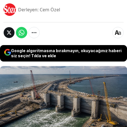
Derleyen: Cem Özel
Google algoritmasına bırakmayın, okuyacağınız haberi
siz seçin! Tıkla ve ekle
ABD’nin Texas eyaleti, Houston ve Galveston
bölgesini yıkıcı kasırga dalgalarından korumak
için tarihin en büyük kıyı koruma projelerinden
birine başlıyor. 'Ike Dike' olarak bilinen dev proje
kapsamında dev setler, hareketli kapak sistemleri,
kıyı bariyerleri ve yükseltilmiş koruma duvarları
inşa edilmesi planlanıyor.