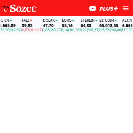
IN
FAİZ
DOLAR
EURO
STERLIN
BITCOIN
ALTIN
65,89
39,92
47,70
55,16
64,38
65.018,55
6.665,89
30
(%2,67)
-0,07
(%-0,17)
0,08
(%0,17)
0,14
(%0,26)
0,21
(%0,33)
296,55
(%0,46)
173,30
(%2