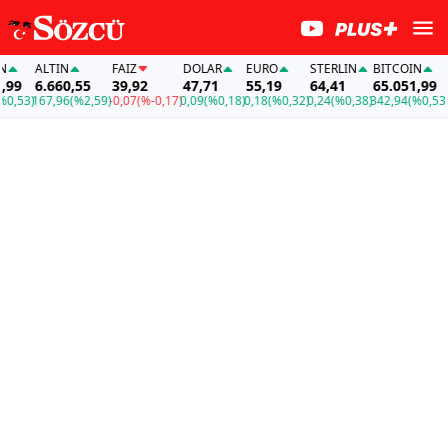
ALTIN
FAİZ
DOLAR
EURO
STERLIN
BITCOIN
A
9
6.660,55
39,92
47,71
55,19
64,41
65.051,99
6
,53)
167,96
(%2,59)
-0,07
(%-0,17)
0,09
(%0,18)
0,18
(%0,32)
0,24
(%0,38)
342,94
(%0,53)
16