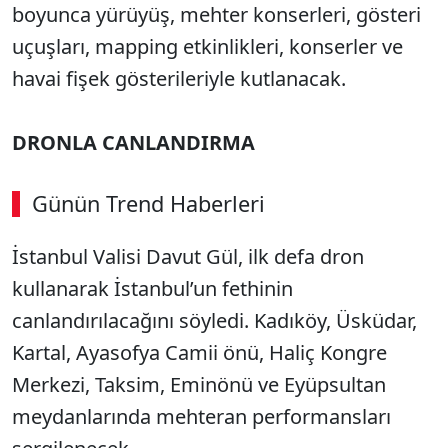
boyunca yürüyüş, mehter konserleri, gösteri
uçuşları, mapping etkinlikleri, konserler ve
havai fişek gösterileriyle kutlanacak.
DRONLA CANLANDIRMA
Günün Trend Haberleri
00:02
/ 08:06
İstanbul Valisi Davut Gül, ilk defa dron
Sesi Aç
kullanarak İstanbul’un fethinin
canlandırılacağını söyledi. Kadıköy, Üsküdar,
Kartal, Ayasofya Camii önü, Haliç Kongre
Merkezi, Taksim, Eminönü ve Eyüpsultan
meydanlarında mehteran performansları