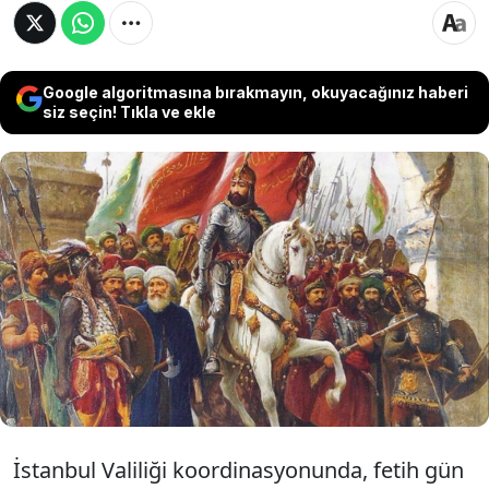
Google algoritmasına bırakmayın, okuyacağınız haberi
siz seçin! Tıkla ve ekle
Dünya tarihini değiştiren, Orta Çağ’ı kapatıp
Yeni Çağ’ı açan İstanbul’un Fethi’nin bugün 573.
yıldönümü. 29 Mayıs 1453’te Fatih Sultan
Mehmed Han’ın liderliğindeki Türk ordusunun
gerçekleştirdiği bu büyük zafer, bugün kentte
çeşitli etkinliklerle kutlanacak.
İstanbul Valiliği koordinasyonunda, fetih gün