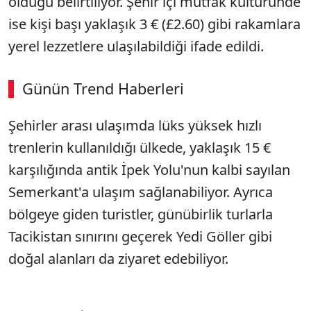
olduğu belirtiliyor. Şehir içi mutfak kültüründe
ise kişi başı yaklaşık 3 € (£2.60) gibi rakamlara
yerel lezzetlere ulaşılabildiği ifade edildi.
Günün Trend Haberleri
Şehirler arası ulaşımda lüks yüksek hızlı
SÖZCÜ SON DAKİKA
trenlerin kullanıldığı ülkede, yaklaşık 15 €
karşılığında antik İpek Yolu'nun kalbi sayılan
Semerkant'a ulaşım sağlanabiliyor. Ayrıca
bölgeye giden turistler, günübirlik turlarla
Tacikistan sınırını geçerek Yedi Göller gibi
doğal alanları da ziyaret edebiliyor.