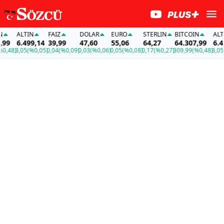
ALTIN
FAİZ
DOLAR
EURO
STERLIN
BITCOIN
ALTIN
9
6.499,14
39,99
47,60
55,06
64,27
64.307,99
6.499
48)
3,05
(%0,05)
0,04
(%0,09)
0,03
(%0,06)
0,05
(%0,08)
0,17
(%0,27)
309,99
(%0,48)
3,05
(%