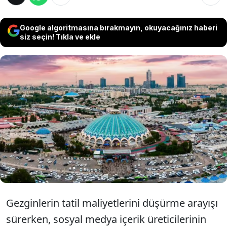
Google algoritmasına bırakmayın, okuyacağınız haberi
siz seçin! Tıkla ve ekle
Hollandalı seyahat yazarı Lourens, ziyaret
ettiği 60'tan fazla destinasyon arasından
Özbekistan’ı dünyanın en bütçe dostu ülkesi
olarak ilan etti. Başkent Taşkent’i "Mini
Dubai" olarak nitelendiriyor.
Gezginlerin tatil maliyetlerini düşürme arayışı
sürerken, sosyal medya içerik üreticilerinin