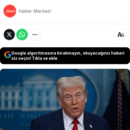
Haber Merkezi
Google algoritmasına bırakmayın, okuyacağınız haberi
siz seçin! Tıkla ve ekle
ABD'de yapılan yeni bir araştırma, her dört
kişiden birinin Donald Trump'a yönelik suikast
girişimlerinin kurgu olduğuna inandığını ortaya
koydu. Demokratlar ve gençler arasında daha
yaygın olan bu şüphecilik, kurumlara ve
medyaya duyulan derin güvensizliği gözler
önüne seriyor.