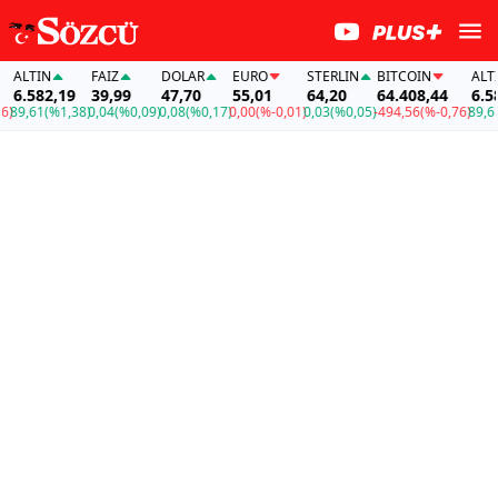
ALTIN
FAİZ
DOLAR
EURO
STERLIN
BITCOIN
ALTIN
6.582,19
39,99
47,70
55,01
64,20
64.408,44
6.582
9,61
(%1,38)
0,04
(%0,09)
0,08
(%0,17)
0,00
(%-0,01)
0,03
(%0,05)
-494,56
(%-0,76)
89,61
(%