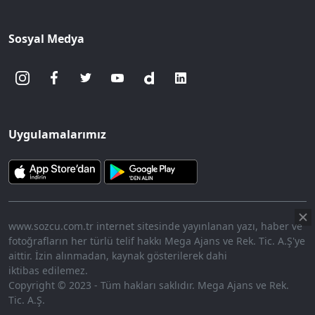
Sosyal Medya
Uygulamalarımız
www.sozcu.com.tr internet sitesinde yayınlanan yazı, haber ve
fotoğrafların her türlü telif hakkı Mega Ajans ve Rek. Tic. A.Ş'ye
aittir. İzin alınmadan, kaynak gösterilerek dahi
iktibas edilemez.
Copyright © 2023 - Tüm hakları saklıdır. Mega Ajans ve Rek.
Tic. A.Ş.
HABERİ OKU
➜