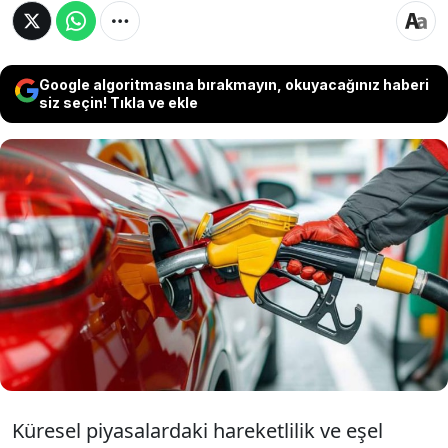
Google algoritmasına bırakmayın, okuyacağınız haberi
siz seçin! Tıkla ve ekle
Orta Doğu’da yaşanan gerilimle birlikte
tırmanışa geçen enerji maliyetlerinde ibre
aşağı döndü. Motorine yansıyan dev indirimle
birlikte tabelalar, uzun bir aradan sonra kritik
eşiğin altını gördü. İşte 9 Mayıs 2026 güncel
akaryakıt fiyatları...
Küresel piyasalardaki hareketlilik ve eşel