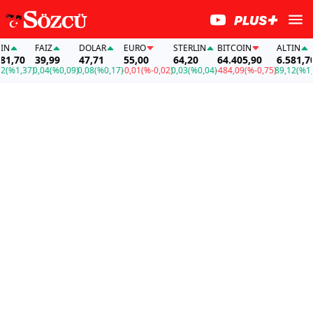
FAİZ
DOLAR
EURO
STERLIN
BITCOIN
ALTIN
,70
39,99
47,71
55,00
64,20
64.405,90
6.581,70
%1,37)
0,04
(%0,09)
0,08
(%0,17)
-0,01
(%-0,02)
0,03
(%0,04)
-484,09
(%-0,75)
89,12
(%1,37