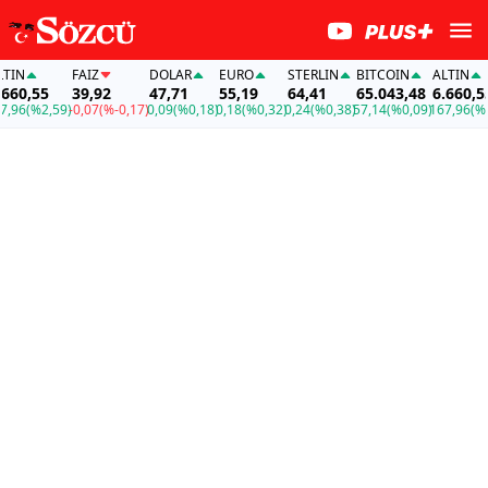
IN
FAİZ
DOLAR
EURO
STERLIN
BITCOIN
ALTIN
60,55
39,92
47,71
55,19
64,41
65.043,48
6.660,55
96
(%2,59)
-0,07
(%-0,17)
0,09
(%0,18)
0,18
(%0,32)
0,24
(%0,38)
57,14
(%0,09)
167,96
(%2,5