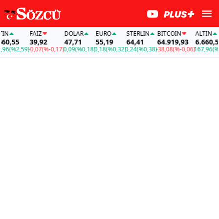
FAİZ
DOLAR
EURO
STERLIN
BITCOIN
ALTIN
55
39,92
47,71
55,19
64,41
64.919,93
6.660,55
%2,59)
-0,07
(%-0,17)
0,09
(%0,18)
0,18
(%0,32)
0,24
(%0,38)
-38,08
(%-0,06)
167,96
(%2,59