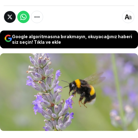
Google algoritmasına bırakmayın, okuyacağınız haberi
siz seçin! Tıkla ve ekle
Bilim insanları bombus arılarıyla ilgili yaptıkları
araştırmalarla şaşırtıcı bilgiler elde etti.
Araştırmalar arıların, birbirlerine kapıların
kilidini nasıl açacaklarını ve yiyecekleri nasıl
bulacaklarını öğrettikleri bir kültüre sahip
olduklarını gösterdi.