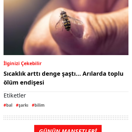
İlginizi Çekebilir
Sıcaklık arttı denge şaştı... Arılarda toplu
ölüm endişesi
Etiketler
bal
şarkı
bilim
GÜNÜN MANŞETLERİ