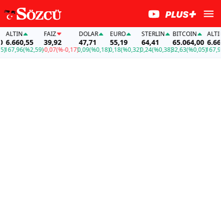
LTIN
FAİZ
DOLAR
EURO
STERLIN
BITCOIN
ALTIN
.660,55
39,92
47,71
55,19
64,41
65.064,00
6.660,5
7,96
(%2,59)
-0,07
(%-0,17)
0,09
(%0,18)
0,18
(%0,32)
0,24
(%0,38)
32,63
(%0,05)
167,96
(%