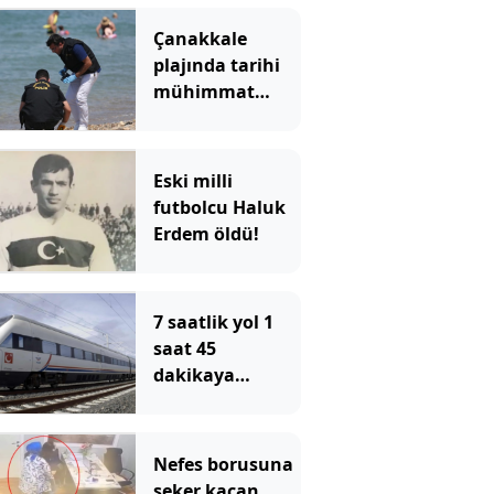
Çanakkale
plajında tarihi
mühimmat
paniği
Eski milli
futbolcu Haluk
Erdem öldü!
7 saatlik yol 1
saat 45
dakikaya
düşecek: Tarih
verildi
Nefes borusuna
şeker kaçan