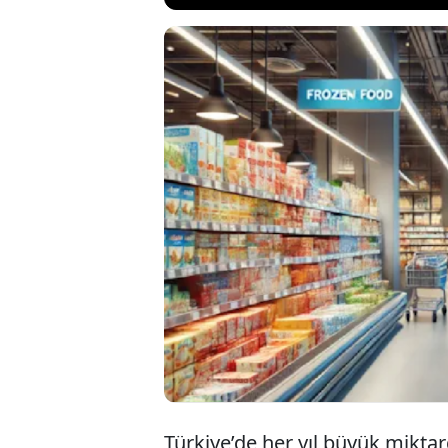
Tarım ve Orman 
yeni bir uygulam
ürünlerin satış
tarihi aşılmış b
sunulabilecek.
Türkiye’de her yıl büyük mikta