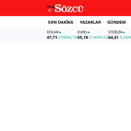
SON DAKİKA
YAZARLAR
GÜNDEM
DOLAR
EURO
STERLIN
47,71
55,19
64,41
0,09
(%0,18)
0,18
(%0,32)
0,24
(%