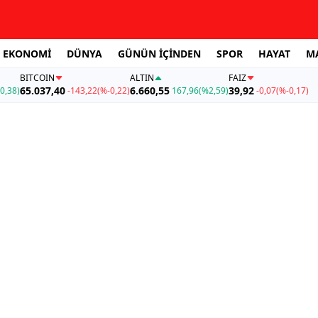
EKONOMİ
DÜNYA
GÜNÜN İÇİNDEN
SPOR
HAYAT
M
BITCOIN
ALTIN
FAİZ
65.037,40
6.660,55
39,92
0,38)
-143,22
(%-0,22)
167,96
(%2,59)
-0,07
(%-0,17)