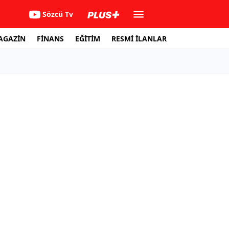
Sözcü Tv
AGAZİN
FİNANS
EĞİTİM
RESMİ İLANLAR