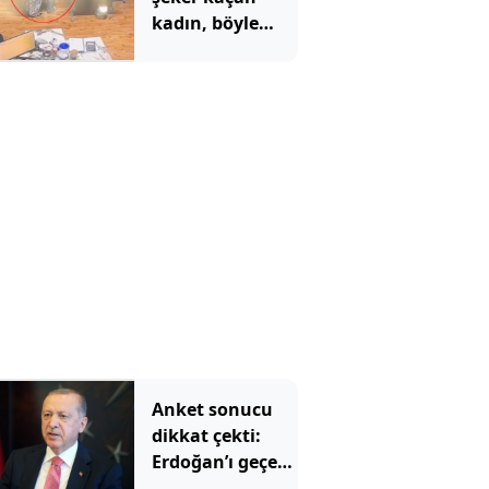
kadın, böyle
kurtarıldı
Anket sonucu
dikkat çekti:
Erdoğan’ı geçen
iki isim belli