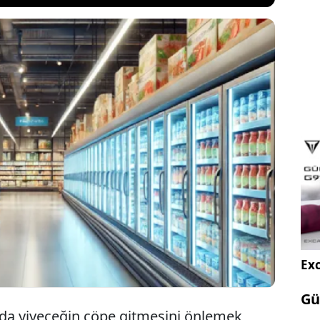
Bakanlığı, gıda israfını azaltmak için marketlerde
ayı devreye alıyor. Son tüketim tarihi geçen riskli
ı tamamen yasaklanırken, tavsiye edilen tüketim
azı dayanıklı gıdalar özel reyonlarda satışa
Exc
Gü
rda yiyeceğin çöpe gitmesini önlemek