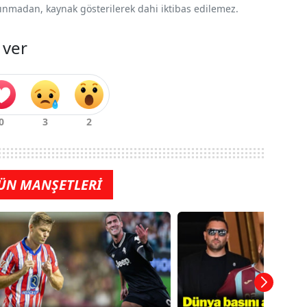
 alınmadan, kaynak gösterilerek dahi iktibas edilemez.
 ver
ÜN MANŞETLERİ