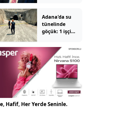
oldu
Adana'da su
tünelinde
göçük: 1 işçi
hayatını
kaybetti, 1'i
yaralandı
e, Hafif, Her Yerde Seninle.