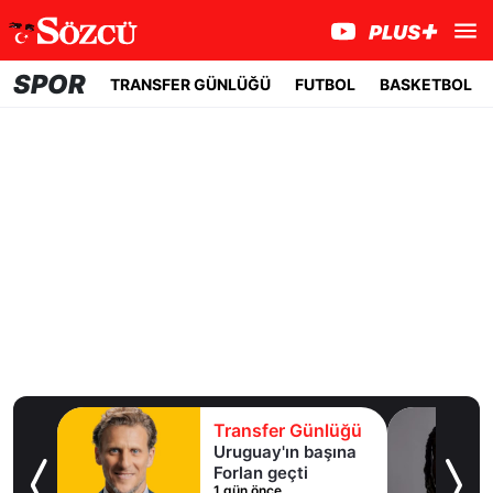
SPOR
TRANSFER GÜNLÜĞÜ
FUTBOL
BASKETBOL
Transfer Günlüğü
Transfer Günl
Uruguay'ın başına
Real Madrid yıl
Forlan geçti
oyuncuyla 7 yıll
1 gün önce