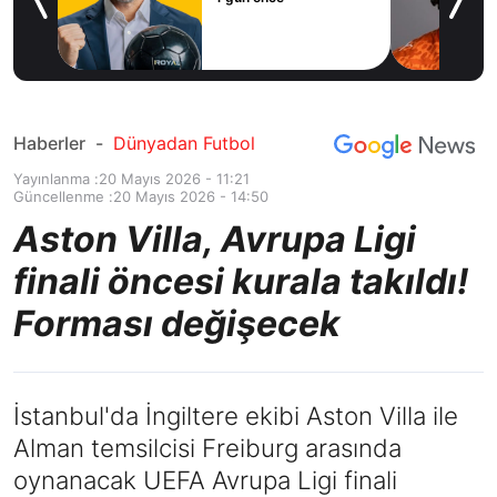
sözleşme imzal
1 gün önce
Haberler
-
Dünyadan Futbol
Yayınlanma :
20 Mayıs 2026 - 11:21
Güncellenme :
20 Mayıs 2026 - 14:50
Aston Villa, Avrupa Ligi
finali öncesi kurala takıldı!
Forması değişecek
İstanbul'da İngiltere ekibi Aston Villa ile
Alman temsilcisi Freiburg arasında
oynanacak UEFA Avrupa Ligi finali