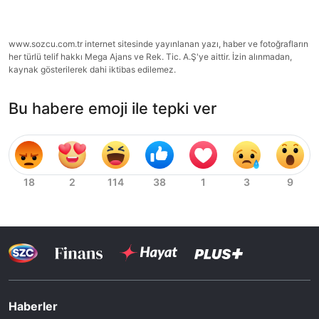
www.sozcu.com.tr internet sitesinde yayınlanan yazı, haber ve fotoğrafların
her türlü telif hakkı Mega Ajans ve Rek. Tic. A.Ş'ye aittir. İzin alınmadan,
kaynak gösterilerek dahi iktibas edilemez.
Bu habere emoji ile tepki ver
Haberler