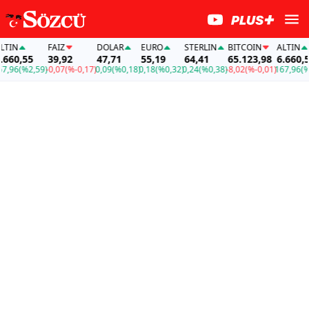
IN
FAİZ
DOLAR
EURO
STERLIN
BITCOIN
ALTIN
60,55
39,92
47,71
55,19
64,41
65.123,98
6.660,55
96
(%2,59)
-0,07
(%-0,17)
0,09
(%0,18)
0,18
(%0,32)
0,24
(%0,38)
-8,02
(%-0,01)
167,96
(%2,5