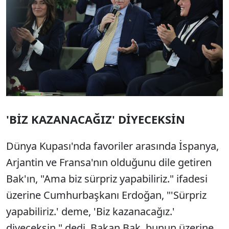
'BİZ KAZANACAĞIZ' DİYECEKSİN
Dünya Kupası'nda favoriler arasında İspanya,
Arjantin ve Fransa'nın olduğunu dile getiren
Bak'ın, "Ama biz sürpriz yapabiliriz." ifadesi
üzerine Cumhurbaşkanı Erdoğan, "'Sürpriz
yapabiliriz.' deme, 'Biz kazanacağız.'
diyeceksin." dedi. Bakan Bak, bunun üzerine,