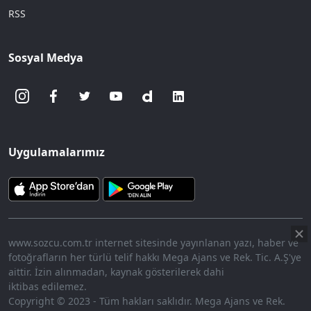
RSS
Sosyal Medya
Uygulamalarımız
www.sozcu.com.tr internet sitesinde yayınlanan yazı, haber ve
fotoğrafların her türlü telif hakkı Mega Ajans ve Rek. Tic. A.Ş'ye
aittir. İzin alınmadan, kaynak gösterilerek dahi
iktibas edilemez.
Copyright © 2023 - Tüm hakları saklıdır. Mega Ajans ve Rek.