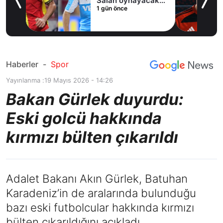
Salah oynayacak
1 gün önce
an
mı?
Haberler
-
Spor
Yayınlanma :
19 Mayıs 2026 - 14:26
Bakan Gürlek duyurdu:
Eski golcü hakkında
kırmızı bülten çıkarıldı
Adalet Bakanı Akın Gürlek, Batuhan
Karadeniz’in de aralarında bulunduğu
bazı eski futbolcular hakkında kırmızı
bülten çıkarıldığını açıkladı.