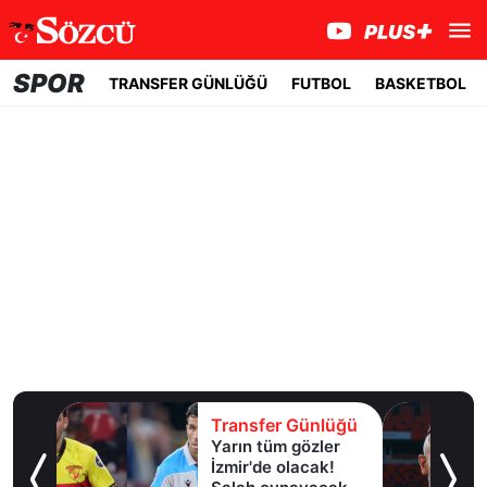
SPOR
TRANSFER GÜNLÜĞÜ
FUTBOL
BASKETBOL
lüğü
Transfer Günlüğü
Yarın tüm gözler
esi!
İzmir'de olacak!