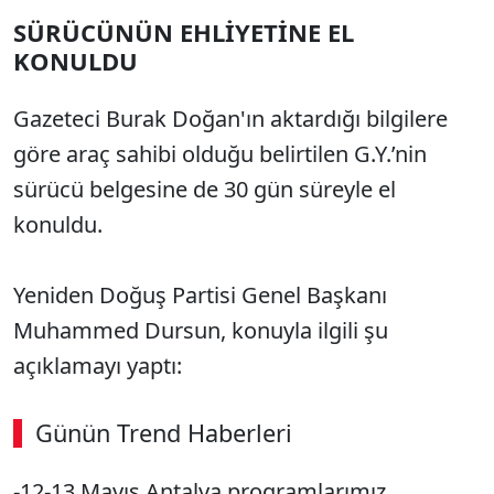
SÜRÜCÜNÜN EHLİYETİNE EL
KONULDU
Gazeteci Burak Doğan'ın aktardığı bilgilere
göre araç sahibi olduğu belirtilen G.Y.’nin
sürücü belgesine de 30 gün süreyle el
konuldu.
Yeniden Doğuş Partisi Genel Başkanı
Muhammed Dursun, konuyla ilgili şu
açıklamayı yaptı:
Günün Trend Haberleri
00:02
/ 08:43
-12-13 Mayıs Antalya programlarımız