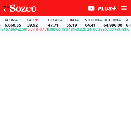
TIN
FAİZ
DOLAR
EURO
STERLIN
BITCOIN
ALTIN
.660,55
39,92
47,71
55,19
64,41
64.996,00
6.660,
7,96
(%2,59)
-0,07
(%-0,17)
0,09
(%0,18)
0,18
(%0,32)
0,24
(%0,38)
307,00
(%0,48)
167,96
(