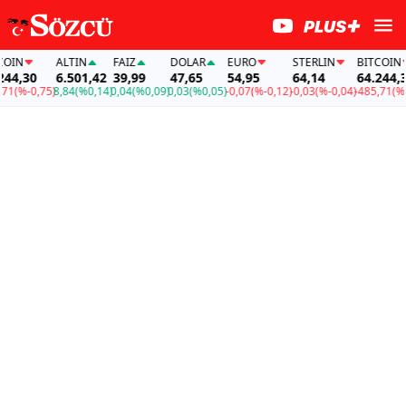
IN
ALTIN
FAİZ
DOLAR
EURO
STERLIN
BITCOIN
4,30
6.501,42
39,99
47,65
54,95
64,14
64.244,30
(%-0,75)
8,84
(%0,14)
0,04
(%0,09)
0,03
(%0,05)
-0,07
(%-0,12)
-0,03
(%-0,04)
-485,71
(%-0,