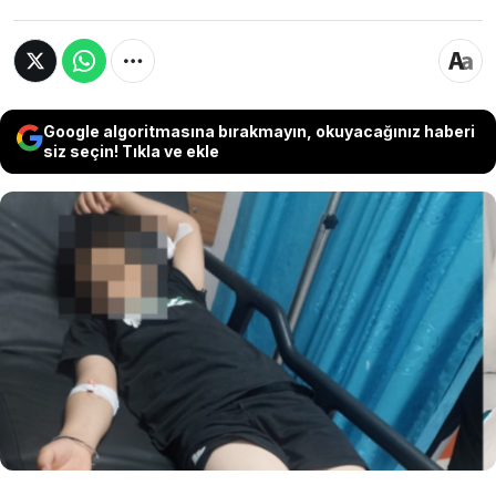
Google algoritmasına bırakmayın, okuyacağınız haberi
siz seçin! Tıkla ve ekle
Batman’da sınıf arkadaşlarıyla birlikte veda
partisi etkinliği için parka giden 9 yaşındaki
M.N.A., kimliği henüz belirlenemeyen iki
çocuğun havalı tüfekle ateş açması sonucu
bacağından yaralandı. Polis kaçan şüphelilerin
peşine düştü.