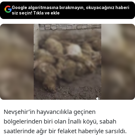
Google algoritmasına bırakmayın, okuyacağınız haberi
siz seçin! Tıkla ve ekle
Nevşehir'de hayvancılıkla uğraşan İsa
Özhan, ağıla girmesiyle hayatının
şokunu yaşadı. Ağıla giren kurt, 50
küçükbaş hayvanı öldürdü.
Nevşehir’in hayvancılıkla geçinen
bölgelerinden biri olan İnallı köyü, sabah
saatlerinde ağır bir felaket haberiyle sarsıldı.