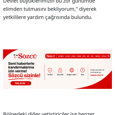
Devlet büyüklerimizin bu zor günümde
elimden tutmasını bekliyorum," diyerek
yetkililere yardım çağrısında bulundu.
Bölgedeki diğer yetiştiriciler ise benzer