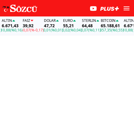
LTIN
FAİZ
DOLAR
EURO
STERLIN
BITCOIN
ALTIN
.671,43
39,92
47,72
55,21
64,48
65.188,61
6.671,
0,88
(%0,16)
-0,07
(%-0,17)
0,01
(%0,01)
0,02
(%0,04)
0,07
(%0,11)
357,35
(%0,55)
10,88
(%0