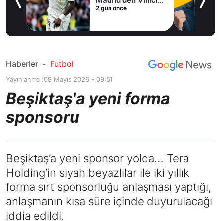
Madrid'den Vinicius
2 gün önce
Junior kararı
Haberler
-
Futbol
Yayınlanma :
09 Mayıs 2026 - 09:51
Beşiktaş'a yeni forma
sponsoru
Beşiktaş’a yeni sponsor yolda… Tera
Holding’in siyah beyazlılar ile iki yıllık
forma sırt sponsorluğu anlaşması yaptığı,
anlaşmanın kısa süre içinde duyurulacağı
iddia edildi.