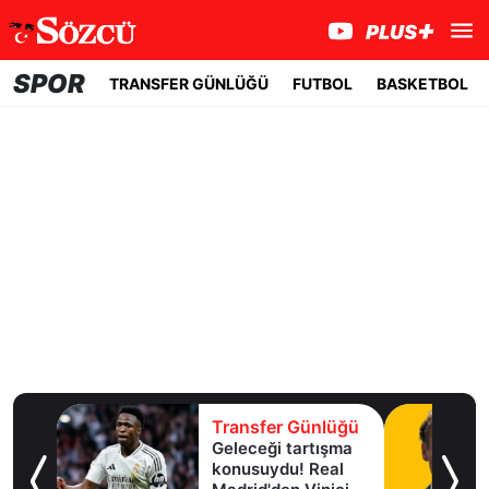
SPOR
TRANSFER GÜNLÜĞÜ
FUTBOL
BASKETBOL
lüğü
Transfer Günlüğü
Geleceği tartışma
aha
konusuydu! Real