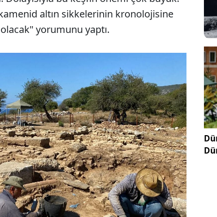
Akamenid altın sikkelerinin kronolojisine
 olacak" yorumunu yaptı.
Dün
Dü