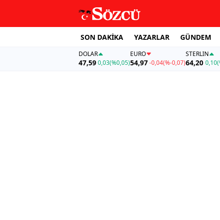
SON DAKİKA
YAZARLAR
GÜNDEM
DOLAR
EURO
STERLIN
47,59
54,97
64,20
0,03
(%0,05)
-0,04
(%-0,07)
0,10
(