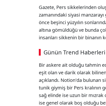
Gazete, Pers sikkelerinden oluş
zamanındaki siyasi manzarayı 
önce beşinci yüzyılın sonlarında
altına gömüldüğü ve bunda çok s
insanları sikkenin bir binanın
ABERİ OKU
➜
Günün Trend Haberleri
00:03
/ 09:08
Bir askere ait olduğu tahmin e
eşit olan ve darik olarak biline
açıklandı. Notion'da bulunan si
tunik giymiş bir Pers kralının g
sağ elinde ise uzun bir mızrak 
ise genel olarak boş olduğu beli