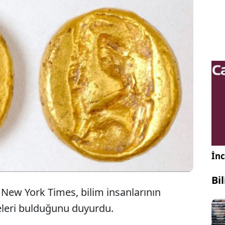
Arkeologların Türkiye'de bulduğu 2400 yıllık
altın sikkeler dikkat çekici bulgulara işaret
etti.
İnc
Bi
New York Times, bilim insanlarının
kkeleri bulduğunu duyurdu.