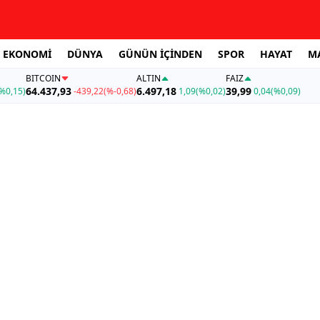
EKONOMİ
DÜNYA
GÜNÜN İÇİNDEN
SPOR
HAYAT
M
BITCOIN
ALTIN
FAİZ
64.437,93
6.497,18
39,99
%0,15)
-439,22
(%-0,68)
1,09
(%0,02)
0,04
(%0,09)