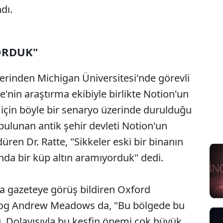
dı.
ORDUK"
erinden Michigan Üniversitesi'nde görevli
'nin araştırma ekibiyle birlikte Notion'un
er için böyle bir senaryo üzerinde durulduğu
a bulunan antik şehir devleti Notion'un
düren Dr. Ratte, "Sikkeler eski bir binanın
nda bir küp altın aramıyorduk" dedi.
 gazeteye görüş bildiren Oxford
olog Andrew Meadows da, "Bu bölgede bu
tu. Dolayısıyla bu keşfin önemi çok büyük.