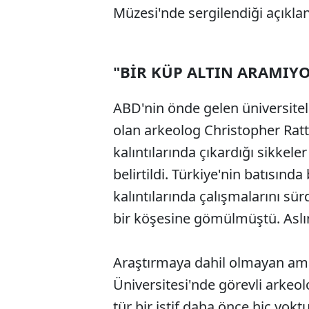
Müzesi'nde sergilendiği açıklan
"BİR KÜP ALTIN ARAMIY
ABD'nin önde gelen üniversitel
olan arkeolog Christopher Ratte
kalıntılarında çıkardığı sikkel
belirtildi. Türkiye'nin batısınd
kalıntılarında çalışmalarını sür
bir köşesine gömülmüştü. Aslı
Araştırmaya dahil olmayan ama
Üniversitesi'nde görevli arke
tür bir istif daha önce hiç yok