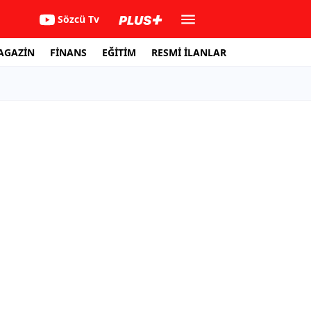
Sözcü Tv
AGAZİN
FİNANS
EĞİTİM
RESMİ İLANLAR