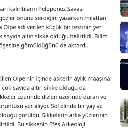
an kalıntıların Peloponez Savaşı
gözler önüne serdiğini yazarken milattan
 Olpe adı verilen küçük bir testinin yer
ayıda altın sikke olduğu belirtildi. Bilim
 köşesine gömüldüğünü de aktardı.
dilen Olpe'nin içinde askerin aylık maaşına
Sesi Aç
n çok sayıda altın sikke olduğu da
kkeler üzerinde dizleri üzerinde duran ve
örüntüsü yer alıyor. Sol elinde bir yay ve
olduğu görüldü. Sikkelerin arka yüzlerinin
rtildi. Bu sikkenin Efes Arkeoloji