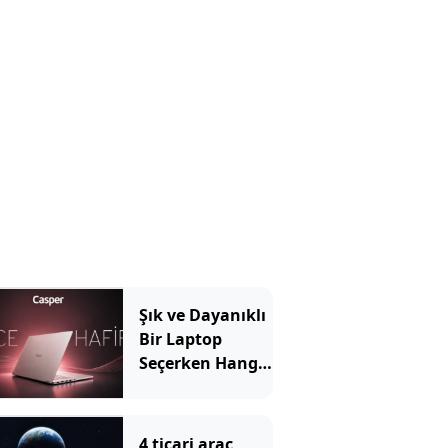
Özellikler
Önemli?
Şık ve Dayanıklı
Bir Laptop
Seçerken Hangi
Özelliklere
Bakılmalı?
4 ticari araç