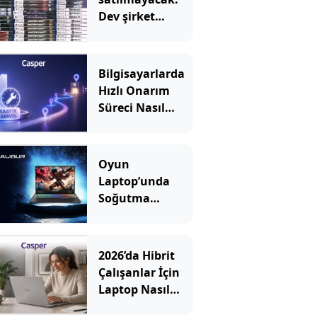
Dev şirket
kutulara uyarı
eklemeye
başladı
Bilgisayarlarda
Hızlı Onarım
Süreci Nasıl
İşler?
Oyun
Laptop’unda
Soğutma
Sistemi Rehberi
2026’da Hibrit
Çalışanlar İçin
Laptop Nasıl
Seçilir? Hangi