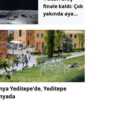
finale kaldı: Çok
yakında aya
gidecekler
ya Yeditepe'de, Yeditepe
nyada