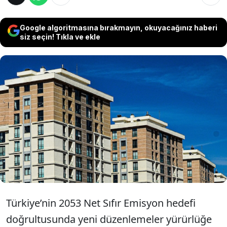
Google algoritmasına bırakmayın, okuyacağınız haberi
siz seçin! Tıkla ve ekle
Çevre, Şehircilik ve İklim Değişikliği
Bakanlığı'nın yeni düzenlemesine göre, 1
Ocak 2027’den itibaren 10 bin metrekareyi
aşan yeni binalarda enerji kimlik belgesi ve
yaşam döngüsü analizi zorunlu olacak.
Türkiye’nin 2053 Net Sıfır Emisyon hedefi
doğrultusunda yeni düzenlemeler yürürlüğe