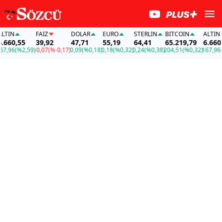
IN
FAİZ
DOLAR
EURO
STERLIN
BITCOIN
ALTIN
60,55
39,92
47,71
55,19
64,41
65.219,79
6.660,5
,96
(%2,59)
-0,07
(%-0,17)
0,09
(%0,18)
0,18
(%0,32)
0,24
(%0,38)
204,51
(%0,32)
167,96
(%2