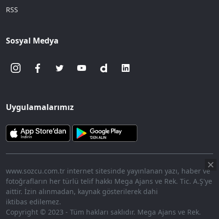
RSS
Sosyal Medya
Uygulamalarımız
www.sozcu.com.tr internet sitesinde yayınlanan yazı, haber ve
fotoğrafların her türlü telif hakkı Mega Ajans ve Rek. Tic. A.Ş'ye
aittir. İzin alınmadan, kaynak gösterilerek dahi
iktibas edilemez.
Copyright © 2023 - Tüm hakları saklıdır. Mega Ajans ve Rek.