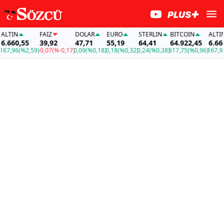
TIN
FAİZ
DOLAR
EURO
STERLIN
BITCOIN
ALTIN
660,55
39,92
47,71
55,19
64,41
64.922,45
6.660,
7,96
(%2,59)
-0,07
(%-0,17)
0,09
(%0,18)
0,18
(%0,32)
0,24
(%0,38)
617,75
(%0,96)
167,96
(%