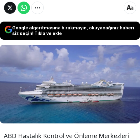
Google algoritmasına bırakmayın, okuyacağınız haberi
siz seçin! Tıkla ve ekle
Dünya, Hantavirüs salgınının paniğini
yaşarken ABD'den kalkan bir yolcu
gemisinde de Norovirüs salgını görüldü.
Gemide 102 yolcu ve 13 mürettebatın
enfekte olduğu açıklandı.
ABD Hastalık Kontrol ve Önleme Merkezleri