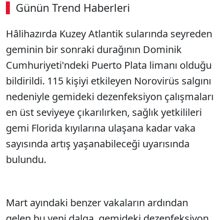
Günün Trend Haberleri
00:02
/ 08:15
Hâlihazırda Kuzey Atlantik sularında seyreden
Sesi Aç
geminin bir sonraki durağının Dominik
Cumhuriyeti'ndeki Puerto Plata limanı olduğu
bildirildi. 115 kişiyi etkileyen Norovirüs salgını
nedeniyle gemideki dezenfeksiyon çalışmaları
en üst seviyeye çıkarılırken, sağlık yetkilileri
gemi Florida kıyılarına ulaşana kadar vaka
sayısında artış yaşanabileceği uyarısında
bulundu.
Mart ayındaki benzer vakaların ardından
gelen bu yeni dalga, gemideki dezenfeksiyon