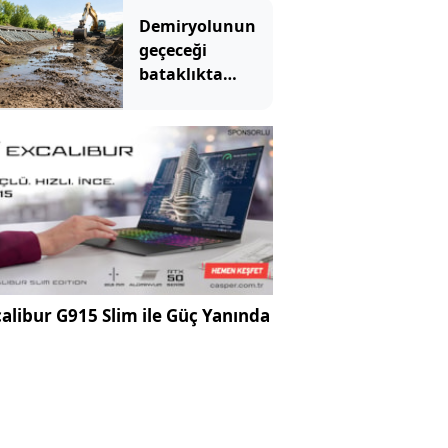
kaybetti
Demiryolunun
geçeceği
bataklıkta
binlerce yıllık
hazine bulundu
alibur G915 Slim ile Güç Yanında