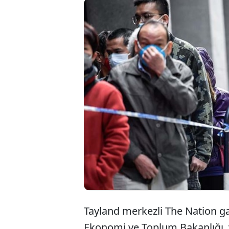
Tayland, 
türünün b
virüsün i
ulaşılmad
Tayland merkezli The Nation gaz
Ekonomi ve Toplum Bakanlığı, 