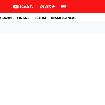
Sözcü Tv
AGAZİN
FİNANS
EĞİTİM
RESMİ İLANLAR