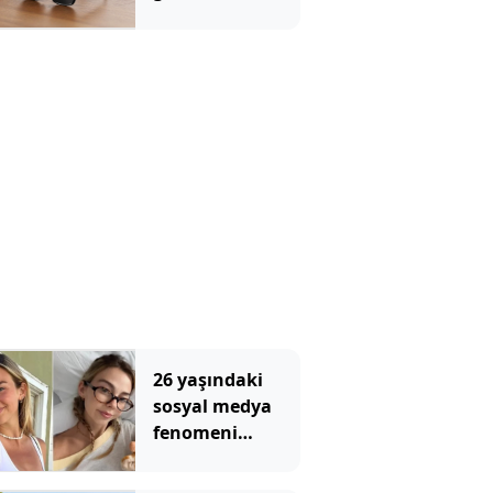
yasaklandı:
Şikayet yağıyor
26 yaşındaki
sosyal medya
fenomeni
kanserle
mücadelesini