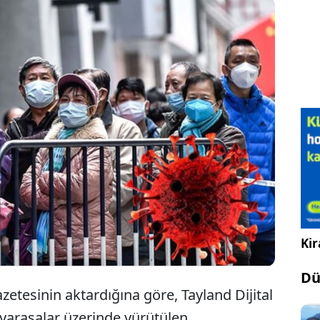
ülkedeki yarasalarda yeni bir koronavirüs (CoV)
elirlendiğini açıkladı. Yetkililer, şimdiye kadar
nsanlara geçtiğine dair herhangi bir bulguya
ığını bildirdi.
Kir
Dü
etesinin aktardığına göre, Tayland Dijital
yarasalar üzerinde yürütülen