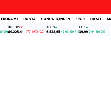
EKONOMİ
DÜNYA
GÜNÜN İÇİNDEN
SPOR
HAYAT
M
BITCOIN
ALTIN
FAİZ
64.225,41
6.538,65
39,99
%0,09)
-477,19
(%-0,74)
46,06
(%0,71)
0,04
(%0,09)