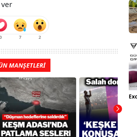
 ver
ÜN MANŞETLERİ
Exc