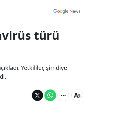
avirüs türü
kladı. Yetkililer, şimdiye
di.