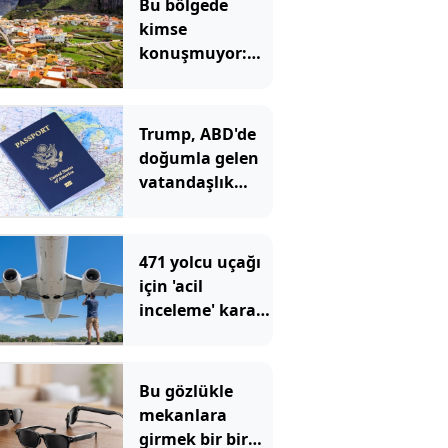
Bu bölgede
kimse
konuşmuyor:
Herkes ıslık
çalarak
anlaşıyor
Trump, ABD'de
doğumla gelen
vatandaşlık
hakkını
yasakladı
471 yolcu uçağı
için 'acil
inceleme' kararı:
Çatlaklar var
Bu gözlükle
mekanlara
girmek bir bir