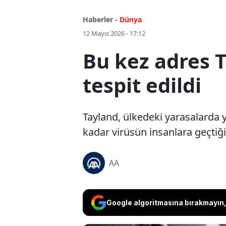
Haberler -
Dünya
12 Mayıs 2026 - 17:12
Bu kez adres T
tespit edildi
Tayland, ülkedeki yarasalarda ye
kadar virüsün insanlara geçtiği
AA
Google algoritmasına bırakmayın, 