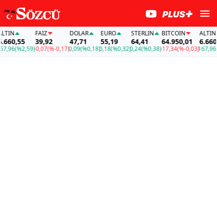
IN
FAİZ
DOLAR
EURO
STERLIN
BITCOIN
ALTIN
60,55
39,92
47,71
55,19
64,41
64.950,01
6.660,5
96
(%2,59)
-0,07
(%-0,17)
0,09
(%0,18)
0,18
(%0,32)
0,24
(%0,38)
-17,34
(%-0,03)
167,96
(%2