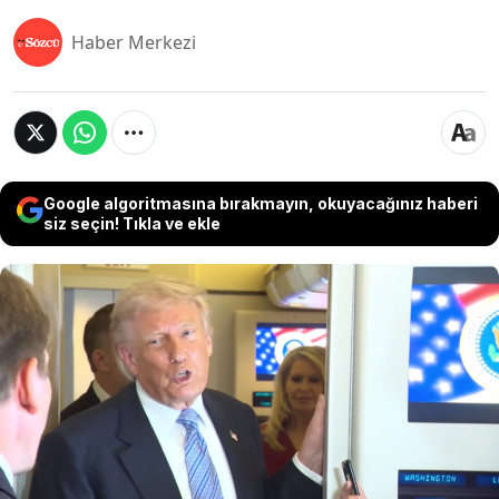
Haber Merkezi
Google algoritmasına bırakmayın, okuyacağınız haberi
siz seçin! Tıkla ve ekle
Pekin ziyareti sonrası uçakta gazetecilerin
sorularını yanıtlayan ABD Başkanı Trump, Çin ile
yakın diyaloğa vurgu yaparken Tayvan'ın
savunulması konusundaki soruları cevapsız
bıraktı. Olası bir saldırı durumunda ABD'nin
tutumuna dair net konuşmayan Trump, stratejik
belirsizlik mesajı verdi.