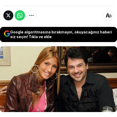
Google algoritmasına bırakmayın, okuyacağınız haberi
siz seçin! Tıkla ve ekle
Emre Altuğ, Fatih Altaylı’nın programında
eski eşi Çağla Şıkel’e yaptığı sıra dışı evlenme
teklifini ilk kez anlattı. Ünlü şarkıcının
mezarlıkta yüzük verdiğini açıklaması
programa damga vurdu.