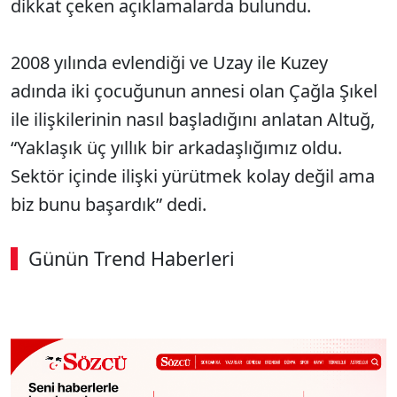
dikkat çeken açıklamalarda bulundu.
2008 yılında evlendiği ve Uzay ile Kuzey
adında iki çocuğunun annesi olan Çağla Şıkel
ile ilişkilerinin nasıl başladığını anlatan Altuğ,
“Yaklaşık üç yıllık bir arkadaşlığımız oldu.
Sektör içinde ilişki yürütmek kolay değil ama
biz bunu başardık” dedi.
Günün Trend Haberleri
00:02
/ 08:06
Sesi Aç