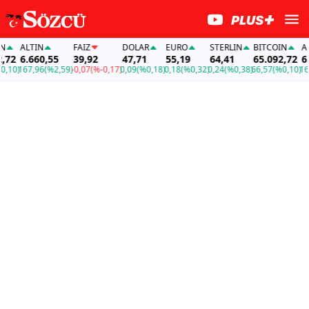
ALTIN
FAİZ
DOLAR
EURO
STERLIN
BITCOIN
ALTI
2
6.660,55
39,92
47,71
55,19
64,41
65.092,72
6.66
0)
167,96
(%2,59)
-0,07
(%-0,17)
0,09
(%0,18)
0,18
(%0,32)
0,24
(%0,38)
66,57
(%0,10)
167,9