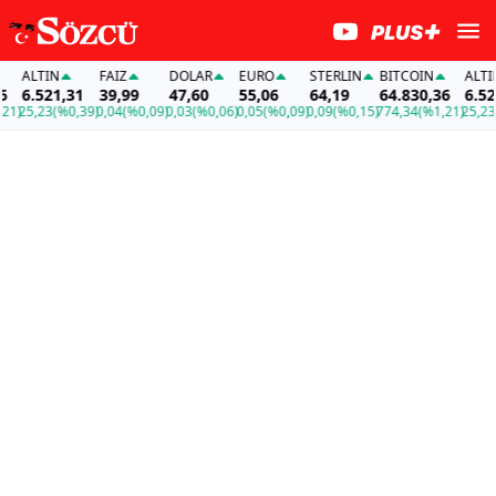
ALTIN
FAİZ
DOLAR
EURO
STERLIN
BITCOIN
ALTIN
6.521,31
39,99
47,60
55,06
64,19
64.830,36
6.521,
)
25,23
(%0,39)
0,04
(%0,09)
0,03
(%0,06)
0,05
(%0,09)
0,09
(%0,15)
774,34
(%1,21)
25,23
(%