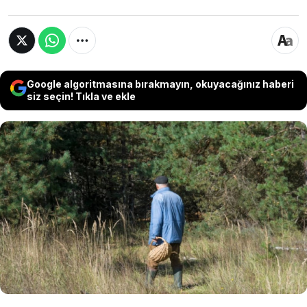
Google algoritmasına bırakmayın, okuyacağınız haberi
siz seçin! Tıkla ve ekle
Türkiye’nin Doğu Anadolu Bölgesi’ndeki
yüksek rakımlı dağlarda ilkbahar aylarıyla
birlikte kendiliğinden yetişen çaşır mantarı,
kilogramı 2 bin liradan pazar
tezgahlarındaki yerini aldı.