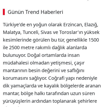
Günün Trend Haberleri
00:02
/ 08:43
Türkiye'de en yoğun olarak Erzincan, Elazığ,
Sesi Aç
Malatya, Tunceli, Sivas ve Toroslar'ın yüksek
kesimlerinde görülen bu tür, genellikle 1500
ile 2500 metre rakımlı dağlık alanlarda
bulunuyor. Doğal ortamlarda insan
müdahalesi olmadan yetişmesi, çaşır
mantarının besin değerini ve saflığını
korumasını sağlıyor. Coğrafi yapı nedeniyle
dik yamaçlarda ve kayalık bölgelerde aranan
mantar, bölge halkı tarafından uzun süren
yürüyüşlerin ardından toplanarak şehirlere