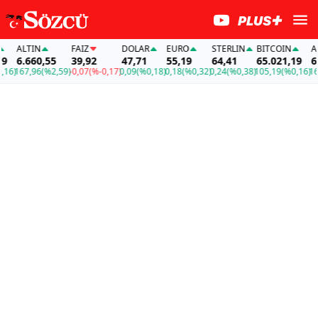
ALTIN
FAİZ
DOLAR
EURO
STERLIN
BITCOIN
ALTI
6.660,55
39,92
47,71
55,19
64,41
65.021,19
6.6
)
167,96
(%2,59)
-0,07
(%-0,17)
0,09
(%0,18)
0,18
(%0,32)
0,24
(%0,38)
105,19
(%0,16)
167,