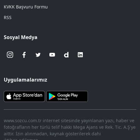
KVKK Başvuru Formu
RSS
Sosyal Medya
Uygulamalarımız
www.sozcu.com.tr internet sitesinde yayınlanan yazı, haber ve
fotoğrafların her türlü telif hakkı Mega Ajans ve Rek. Tic. A.Ş'ye
aittir. İzin alınmadan, kaynak gösterilerek dahi