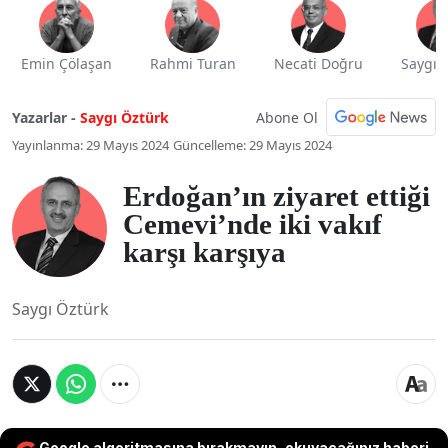
Emin Çölaşan
Rahmi Turan
Necati Doğru
Saygı 
Abone Ol
Yazarlar -
Saygı Öztürk
Yayınlanma: 29 Mayıs 2024
Güncelleme: 29 Mayıs 2024
Erdoğan’ın ziyaret ettiği
Cemevi’nde iki vakıf
karşı karşıya
Saygı Öztürk
Google algoritmasına bırakmayın, okuyacağınız haberi