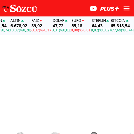
ALTIN
FAİZ
DOLAR
EURO
STERLIN
BITCOIN
ALTIN
6.678,92
39,92
47,72
55,18
64,43
65.318,54
6.67
)
18,37
(%0,28)
-0,07
(%-0,17)
0,01
(%0,02)
0,00
(%-0,01)
0,02
(%0,02)
477,69
(%0,74)
18,37
(