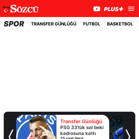
SPOR
TRANSFER GÜNLÜĞÜ
FUTBOL
BASKETBOL
lüğü
Transfer Günlüğü
 beki
Galatasaray'a
tı
sürpriz golcü! İngiliz