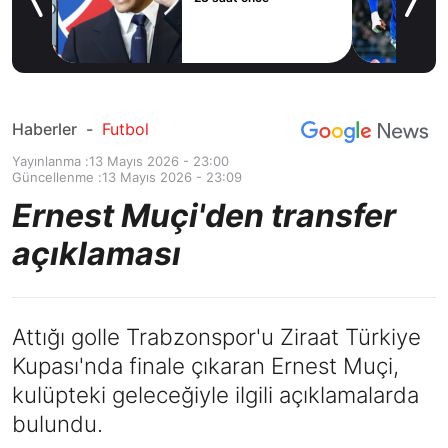
devinin forvetini
23 saat önce
istiyor
Haberler
-
Futbol
Yayınlanma :
13 Mayıs 2026 - 23:00
Güncellenme :
13 Mayıs 2026 - 23:09
Ernest Muçi'den transfer
açıklaması
Attığı golle Trabzonspor'u Ziraat Türkiye
Kupası'nda finale çıkaran Ernest Muçi,
kulüpteki geleceğiyle ilgili açıklamalarda
bulundu.