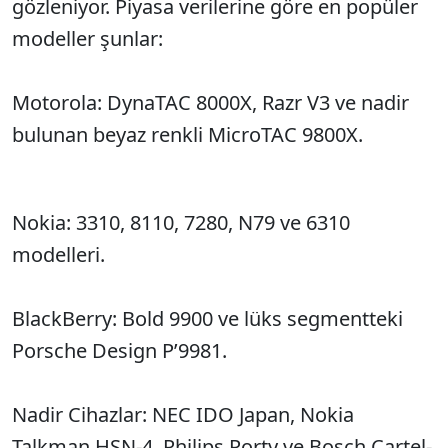
gözleniyor. Piyasa verilerine göre en popüler
modeller şunlar:
Motorola: DynaTAC 8000X, Razr V3 ve nadir
bulunan beyaz renkli MicroTAC 9800X.
Nokia: 3310, 8110, 7280, N79 ve 6310
modelleri.
BlackBerry: Bold 9900 ve lüks segmentteki
Porsche Design P’9981.
Nadir Cihazlar: NEC IDO Japan, Nokia
Talkman HSN-4, Philips Porty ve Bosch Cartel-