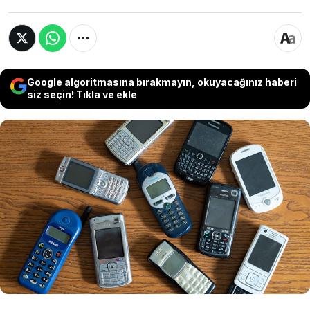
Google algoritmasına bırakmayın, okuyacağınız haberi
siz seçin! Tıkla ve ekle
Teknoloji dünyasında artan retro ilgisiyle
birlikte eski model cep telefonları, koleksiyon
piyasasında yüksek bedelli yatırım araçlarına
dönüştü. Birinci nesil ve kutusu açılmamış
cihazların açık artırmalarda 190 bin dolar gibi
rekor seviyelere ulaşıyor.