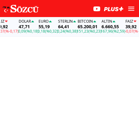
DOLAR
EURO
STERLIN
BITCOIN
ALTIN
FAİZ
92
47,71
55,19
64,41
65.200,01
6.660,55
39,92
(%-0,17)
0,09
(%0,18)
0,18
(%0,32)
0,24
(%0,38)
151,23
(%0,23)
167,96
(%2,59)
-0,07
(%-0,1