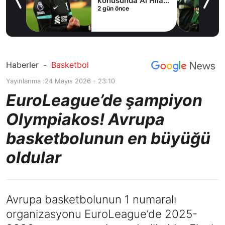
fer
konusunda Al Hilal
2 gün önce
ile anlaştı! Adım
adım Nunez
Haberler
-
Basketbol
Yayınlanma :
24 Mayıs 2026 - 23:10
EuroLeague’de şampiyon
Olympiakos! Avrupa
basketbolunun en büyüğü
oldular
Avrupa basketbolunun 1 numaralı
organizasyonu EuroLeague’de 2025-