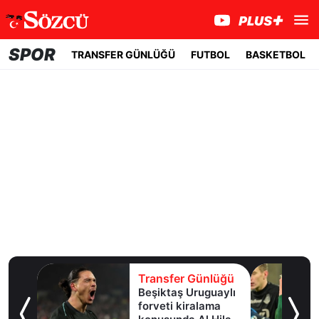
SPOR
TRANSFER GÜNLÜĞÜ
FUTBOL
BASKETBOL
lüğü
Transfer Günlüğü
e
Beşiktaş Uruguaylı
forveti kiralama