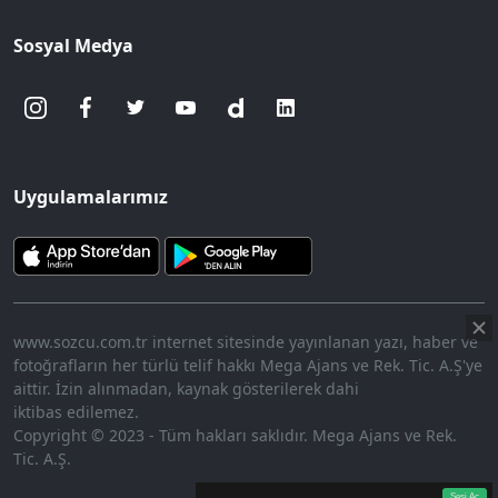
Sosyal Medya
Uygulamalarımız
www.sozcu.com.tr internet sitesinde yayınlanan yazı, haber ve
fotoğrafların her türlü telif hakkı Mega Ajans ve Rek. Tic. A.Ş'ye
aittir. İzin alınmadan, kaynak gösterilerek dahi
iktibas edilemez.
Copyright © 2023 - Tüm hakları saklıdır. Mega Ajans ve Rek.
Tic. A.Ş.
360p
Loaded
:
Sesi
7.91%
Aç
Sesi Aç