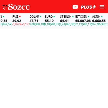
FAİZ
DOLAR
EURO
STERLIN
BITCOIN
ALTIN
55
39,92
47,71
55,19
64,41
65.007,08
6.660,55
%2,59)
-0,07
(%-0,17)
0,09
(%0,18)
0,18
(%0,32)
0,24
(%0,38)
82,12
(%0,13)
167,96
(%2,59)
-