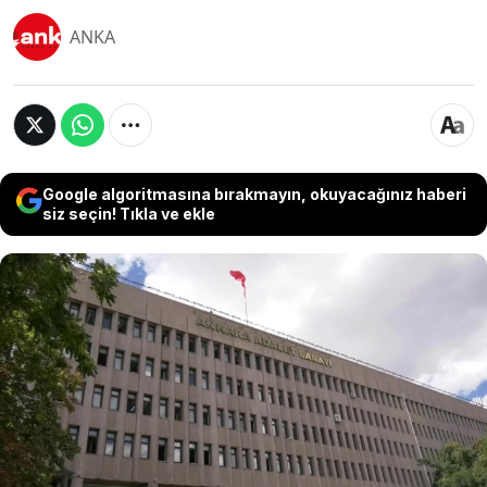
ANKA
Google algoritmasına bırakmayın, okuyacağınız haberi
siz seçin! Tıkla ve ekle
ABK soruşturmasını yürüten polislerin FETÖ
firarisi Cevheri Güven’e bilgi ve belge aktarıldığı
iddiasıyla yargılandıkları davadamahkeme
kararını açıkladı. Üç üst düzey eski emniyet
yöneticisi beraat ederken, polis memuru Serkan
Dinçer’e 6 yıl 10 ay hapis cezası verildi. Dinçer, yurt
dışı değil Ankara dışına çıkış yasağıyla tahliye
edildi