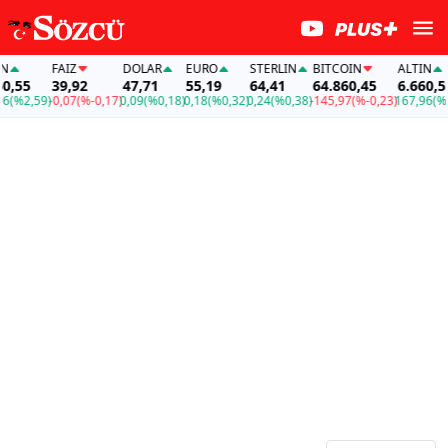
FAİZ
DOLAR
EURO
STERLIN
BITCOIN
ALTIN
55
39,92
47,71
55,19
64,41
64.860,45
6.660,55
%2,59)
-0,07
(%-0,17)
0,09
(%0,18)
0,18
(%0,32)
0,24
(%0,38)
-145,97
(%-0,23)
167,96
(%2,59