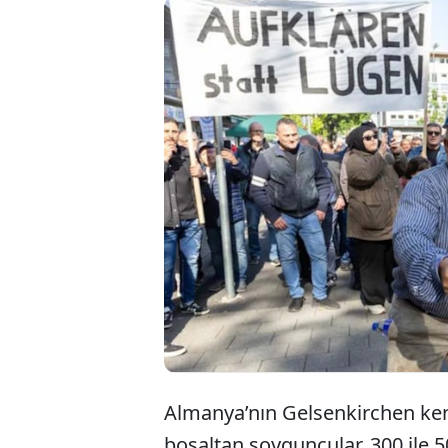
Filmle
kaybed
milyon 
yok.
Almanya’nın Gelsenkirchen ken
boşaltan soyguncular, 300 ile 