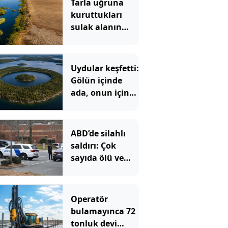
Tarla uğruna
kuruttukları
sulak alanın
bedeli ağır oldu
Uydular keşfetti:
Gölün içinde
ada, onun içinde
göl, onun içinde
bir ada daha var
ABD’de silahlı
saldırı: Çok
sayıda ölü ve
yaralı var
Operatör
bulamayınca 72
tonluk devi