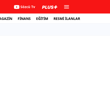
Sözcü Tv
AGAZİN
FİNANS
EĞİTİM
RESMİ İLANLAR