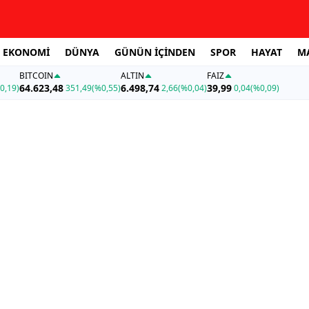
EKONOMİ
DÜNYA
GÜNÜN İÇİNDEN
SPOR
HAYAT
M
BITCOIN
ALTIN
FAİZ
64.623,48
6.498,74
39,99
0,19)
351,49
(%0,55)
2,66
(%0,04)
0,04
(%0,09)