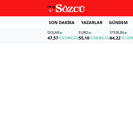
SON DAKİKA
YAZARLAR
GÜNDEM
DOLAR
EURO
STERLIN
47,57
55,10
64,22
0,01
(%0,02)
0,09
(%0,16)
0,12
(%