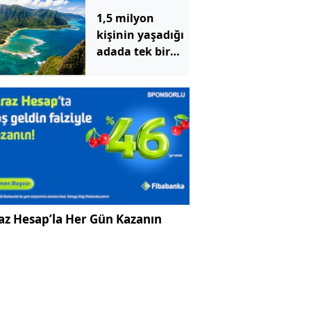
bomba çıktı
1,5 milyon
kişinin yaşadığı
adada tek bir
yılan bile
yaşamıyor
az Hesap’la Her Gün Kazanın