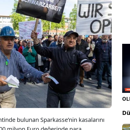
ri aratmayan büyük banka soygununda parasını
en Türkler sokağa indi; kasaları yağmalayıp 500
Euro'yla kayıplara karışan soygunculardan ise iz
OLE
Dü
tinde bulunan Sparkasse’nin kasalarını
500 milyon Euro değerinde para,