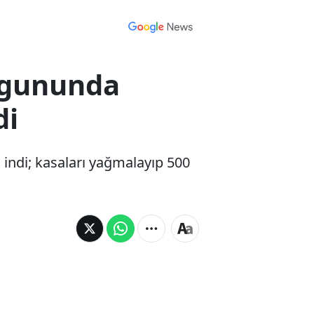
ygununda
di
indi; kasaları yağmalayıp 500