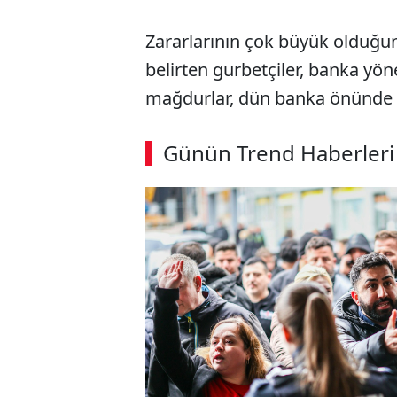
Zararlarının çok büyük olduğunu
belirten gurbetçiler, banka yöne
mağdurlar, dün banka önünde t
ABERİ OKU
➜
Günün Trend Haberleri
SÖZCÜ SON DAKİKA