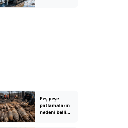
sahaya
indirdiler:
Günde 1000
kazık çakıyor
Peş peşe
patlamaların
nedeni belli
oldu: Toprağın
altından 400