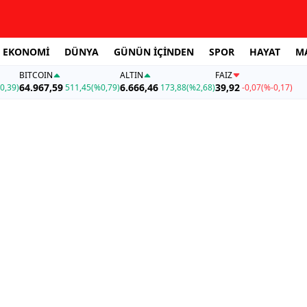
EKONOMİ
DÜNYA
GÜNÜN İÇİNDEN
SPOR
HAYAT
M
BITCOIN
ALTIN
FAİZ
64.967,59
6.666,46
39,92
0,39)
511,45
(%0,79)
173,88
(%2,68)
-0,07
(%-0,17)