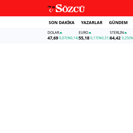
SON DAKİKA
YAZARLAR
GÜNDEM
DOLAR
EURO
STERLIN
47,69
55,18
64,42
0,07
(%0,14)
0,17
(%0,31)
0,25
(%