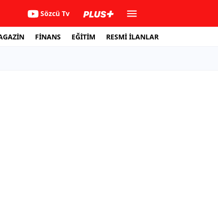
Sözcü Tv
AGAZİN
FİNANS
EĞİTİM
RESMİ İLANLAR