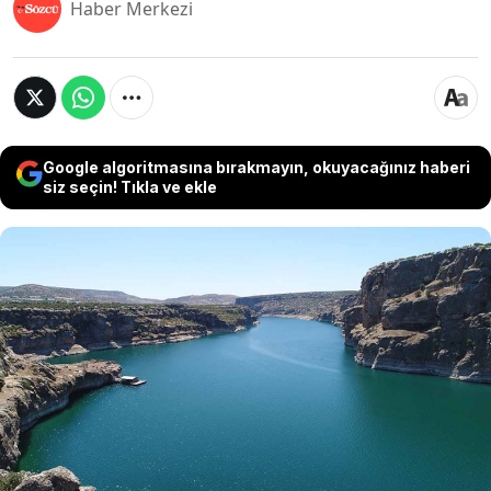
Haber Merkezi
Google algoritmasına bırakmayın, okuyacağınız haberi
siz seçin! Tıkla ve ekle
Fırat Nehri'ndeki su seviyesi kritik eşiğin altına
düştü. Irak Su Kaynakları Bakanlığı "2040 yılında
nehir tamamen kuruyabilir" uyarısı yapınca
İncil’deki "Vahiy" bölümünde yer alan kıyamet
tasvirleri yeniden gündeme geldi. Dini çevreler
dünyanın sonu uyarısı yaptı.