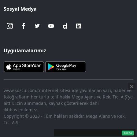
Sosyal Medya
Uygulamalarımız
www.sozcu.com.tr internet sitesinde yayınlanan yazı, haber ve
fotoğrafların her türlü telif hakkı Mega Ajans ve Rek. Tic. A.Ş'ye
aittir. İzin alınmadan, kaynak gösterilerek dahi
iktibas edilemez.
Copyright © 2023 - Tüm hakları saklıdır. Mega Ajans ve Rek.
Tic. A.Ş.
360p
Loaded
:
Sesi
7.73%
Aç
Sesi Aç