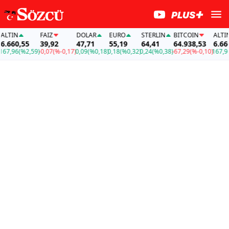
LTIN
FAİZ
DOLAR
EURO
STERLIN
BITCOIN
ALTIN
.660,55
39,92
47,71
55,19
64,41
64.938,53
6.660,
7,96
(%2,59)
-0,07
(%-0,17)
0,09
(%0,18)
0,18
(%0,32)
0,24
(%0,38)
-67,29
(%-0,10)
167,96
(