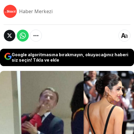
Haber Merkezi
Google algoritmasına bırakmayın, okuyacağınız haberi
siz seçin! Tıkla ve ekle
Gazeteci Florian Tardif, Macron çifti arasındaki
krizin nedenini yeni kitabında yazdı. İddiaya göre
Brigitte Macron’un eşine tokat atma sebebi
Cumhurbaşkanı'nın oyuncu Golshifteh Farahani
ile olan gizli yazışmaları. Brigitte Macron’un yakın
çevresi ise söz konusu iddiaları kesin dille
yalanladı.