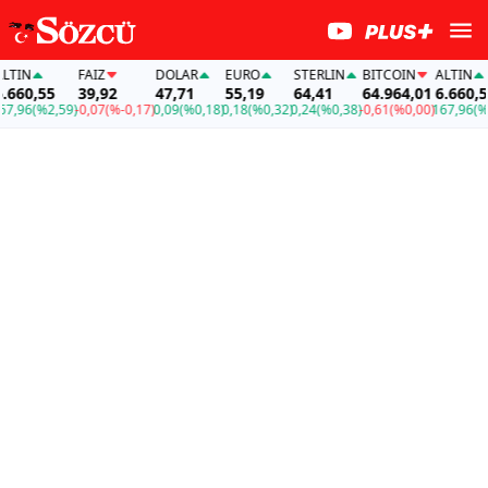
N
FAİZ
DOLAR
EURO
STERLIN
BITCOIN
ALTIN
0,55
39,92
47,71
55,19
64,41
64.964,01
6.660,55
6
(%2,59)
-0,07
(%-0,17)
0,09
(%0,18)
0,18
(%0,32)
0,24
(%0,38)
-0,61
(%0,00)
167,96
(%2,59