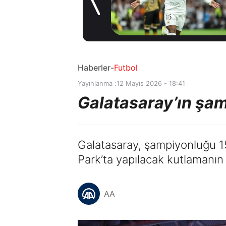
için İspanyol
4 saat önce
deviyle masaya
oturdu!
Haberler
-
Futbol
Yayınlanma :
12 Mayıs 2026 - 18:41
Galatasaray’ın şamp
Galatasaray, şampiyonluğu 15
Park’ta yapılacak kutlamanın b
AA