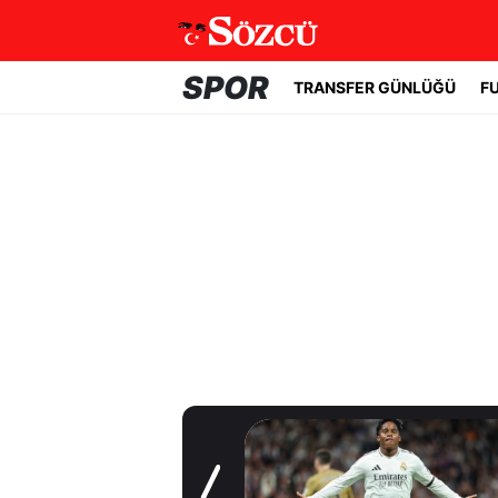
SPOR
TRANSFER GÜNLÜĞÜ
F
Transfer Günlüğü
Fenerbahçe,
Brezilyalı forvet