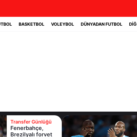
UTBOL
BASKETBOL
VOLEYBOL
DÜNYADAN FUTBOL
DİĞ
Transfer Günlüğü
Fenerbahçe’de
Lukaku gelişmesi!