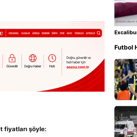
Sesi Aç
Excalibu
Futbol 
 fiyatları şöyle: