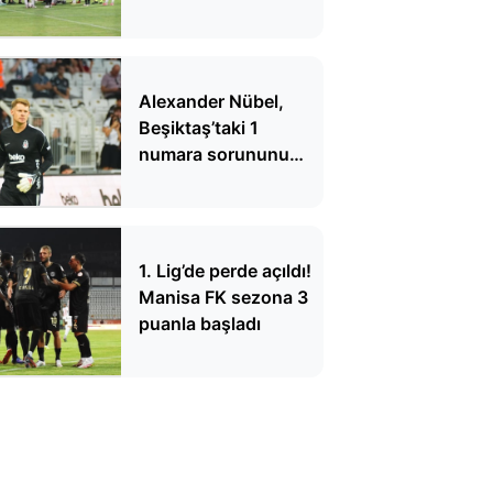
Alexander Nübel,
Beşiktaş’taki 1
numara sorununu
bitirdi, taraftarın
yüreğine su serpti!
Üstün Alman
teknolojisi
1. Lig’de perde açıldı!
Manisa FK sezona 3
puanla başladı