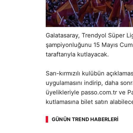
Galatasaray, Trendyol Süper L
şampiyonluğunu 15 Mayıs Cuma
taraftarıyla kutlayacak.
Sarı-kırmızılı kulübün açıklamas
uygulamasını indirip, daha sonr
üyelikleriyle passo.com.tr ve
kutlamasına bilet satın alabilec
ABERİ OKU
➜
GÜNÜN TREND HABERLERI
00:02
/ 08:43