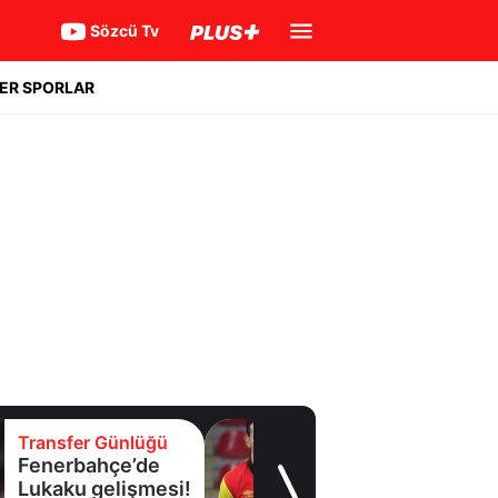
Sözcü Tv
ER SPORLAR
Transfer Günlüğü
Yarın tüm gözler
İzmir'de olacak!