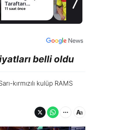
Salah oynayacak
17 saat önce
mı?
atları belli oldu
Sarı-kırmızılı kulüp RAMS