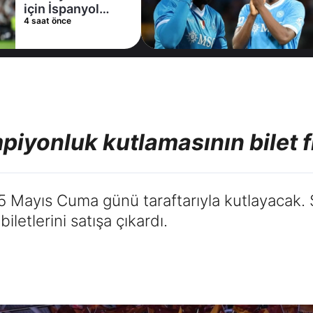
Taraftarı
11 saat önce
heyecanlandıran
hamle
iyonluk kutlamasının bilet fiy
 Mayıs Cuma günü taraftarıyla kutlayacak. 
iletlerini satışa çıkardı.