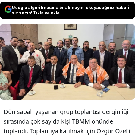
Google algoritmasına bırakmayın, okuyacağınız haberi
siz seçin! Tıkla ve ekle
Sosyal medya kullanıcıları, dünkü kabalalığı
polis baskını sırasında Genel Merkez önüne
gelenlere benzetti, “Ben CHP’li
göremedim”, “Taşıma CHP’liler” yorumu
yaptı.
Dün sabah yaşanan grup toplantısı gerginliği
sırasında çok sayıda kişi TBMM önünde
toplandı. Toplantıya katılmak için Özgür Özel’i