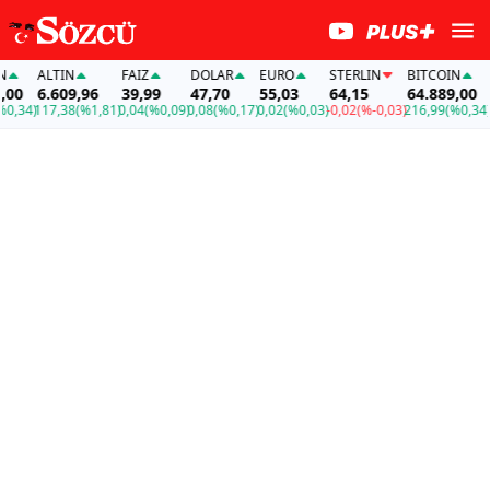
ALTIN
FAİZ
DOLAR
EURO
STERLIN
BITCOIN
AL
0
6.609,96
39,99
47,70
55,03
64,15
64.889,00
6.
34)
117,38
(%1,81)
0,04
(%0,09)
0,08
(%0,17)
0,02
(%0,03)
-0,02
(%-0,03)
216,99
(%0,34)
11