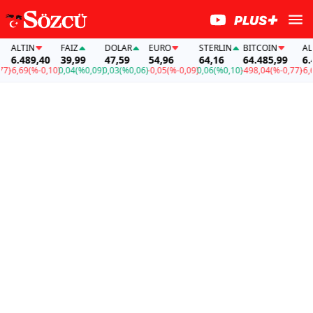
LTIN
FAİZ
DOLAR
EURO
STERLIN
BITCOIN
ALTIN
.489,40
39,99
47,59
54,96
64,16
64.485,99
6.489
,69
(%-0,10)
0,04
(%0,09)
0,03
(%0,06)
-0,05
(%-0,09)
0,06
(%0,10)
-498,04
(%-0,77)
-6,69
(%