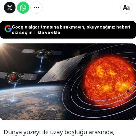
Google algoritmasına bırakmayın, okuyacağınız haberi
siz seçin! Tıkla ve ekle
Bulut yok, gece yok, kesinti yok. Bilim
dünyası, yörüngeye kurulacak
kilometrelerce uzunluktaki dev santrallerle
uzaydan Dünya'ya 7/24 kesintisiz elektrik
aktarmanın yolunu buldu.
Dünya yüzeyi ile uzay boşluğu arasında,