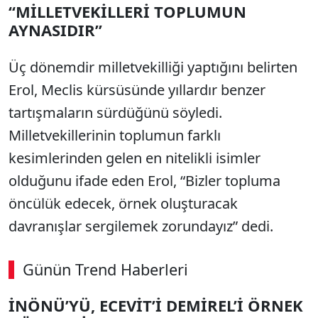
“MİLLETVEKİLLERİ TOPLUMUN
AYNASIDIR”
Üç dönemdir milletvekilliği yaptığını belirten
Erol, Meclis kürsüsünde yıllardır benzer
tartışmaların sürdüğünü söyledi.
Milletvekillerinin toplumun farklı
kesimlerinden gelen en nitelikli isimler
olduğunu ifade eden Erol, “Bizler topluma
öncülük edecek, örnek oluşturacak
davranışlar sergilemek zorundayız” dedi.
Günün Trend Haberleri
00:02
/ 02:14
İNÖNÜ’YÜ, ECEVİT’İ DEMİREL’İ ÖRNEK
Sesi Aç