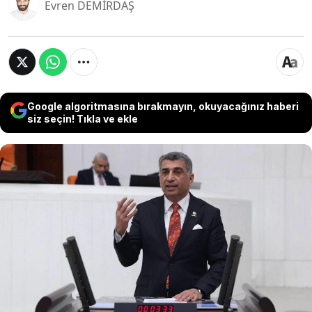
Evren DEMİRDAŞ
Google algoritmasına bırakmayın, okuyacağınız haberi
siz seçin! Tıkla ve ekle
CHP’li Gürsel Erol, TBMM Genel Kurulu’nda
yaptığı konuşmada siyasette kutuplaştırıcı dilin
ve itibarsızlaştırma çabalarının Türkiye’ye zarar
verdiğini söyledi. Erol, “Toplumun önünde
örnek olması gereken siyaset kurumunun
saygınlığı aşınıyor” dedi.