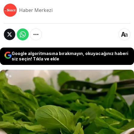
Haber Merkezi
Google algoritmasına bırakmayın, okuyacağınız haberi
siz seçin! Tıkla ve ekle
Öğle yemeklerinde sağlıklı beslenmek
isteyenlerin tercih ettiği salatalarda ve akşam
yemeklerinin yanında sık sık tükettiğimiz bazı
sebzelerde sağlık riski oluşabileceği açıklandı.
Sağlıklı beslenme uzmanları tarafından açıklanan
bu listede yer alan sebzeleri gün içinde sürekli
tüketiyoruz fakat zararını kimse konuşmuyor.