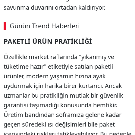
savunma duvarını ortadan kaldırıyor.
Günün Trend Haberleri
00:02
/ 09:08
PAKETLİ ÜRÜN PRATİKLİĞİ
Sesi Aç
Özellikle market raflarında "yıkanmış ve
tüketime hazır" etiketiyle satılan paketli
ürünler,
modern yaşamın hızına ayak
uydurmak için harika birer kurtarıcı.
Ancak
uzmanlar bu pratikliğin mutlak bir güvenlik
garantisi taşımadığı konusunda hemfikir.
Üretim bandından soframıza gelene kadar
geçen süredeki ısı değişimleri bile paket
içerisindeki riskleri tetikleyebiliyor.
Bu nedenle