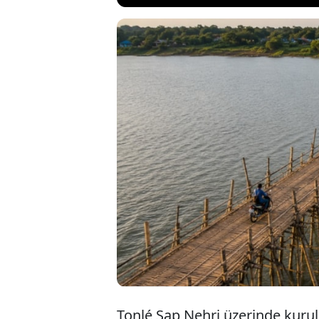
Kamboçya’da 
üzerine dev 
uzunluğa ula
geçici köprül
Tonlé Sap Nehri üzerinde kurul