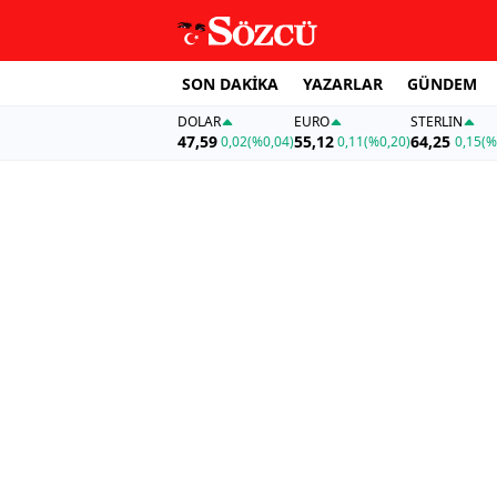
SON DAKİKA
YAZARLAR
GÜNDEM
DOLAR
EURO
STERLIN
47,59
55,12
64,25
0,02
(%0,04)
0,11
(%0,20)
0,15
(%