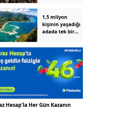
altından 400
bomba çıktı
1,5 milyon
kişinin yaşadığı
adada tek bir
yılan bile
yaşamıyor
az Hesap’la Her Gün Kazanın