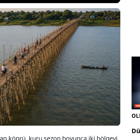
yaşayan insanlar, her yıl yağmur sezonunda nehir
bir bambu köprü kuruyor. Yaklaşık 1 kilometre
şabilen sıra dışı yapı, dünyanın en dikkat çekici
erinden biri olarak gösteriliyor.
OLE
Dü
an köprü, kuru sezon boyunca iki bölgeyi