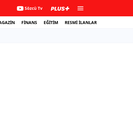
Sözcü Tv
AGAZİN
FİNANS
EĞİTİM
RESMİ İLANLAR