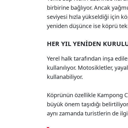
birbirine bağlıyor. Ancak yağ
seviyesi hızla yükseldiği için 
yeniden düşünce ise köprü tekra
HER YIL YENİDEN KURUL
Yerel halk tarafından inşa edi
kullanılıyor. Motosikletler, yay
kullanabiliyor.
Köprünün özellikle Kampong C
büyük önem taşıdığı belirtiliyor
aynı zamanda turistlerin de ilgi
ABERİ OKU
➜