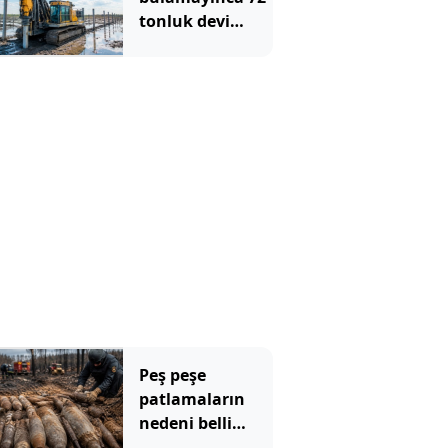
tonluk devi
sahaya
indirdiler:
Günde 1000
kazık çakıyor
Peş peşe
patlamaların
nedeni belli
oldu: Toprağın