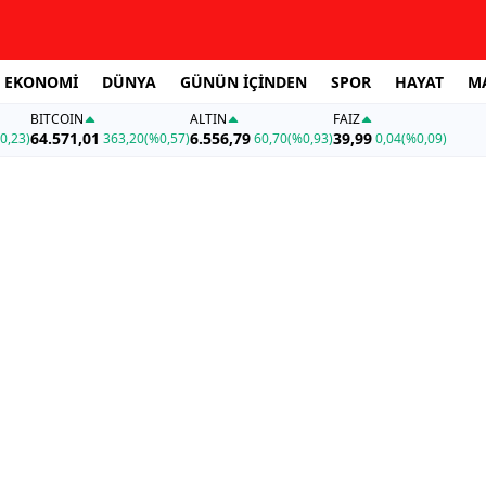
EKONOMİ
DÜNYA
GÜNÜN İÇİNDEN
SPOR
HAYAT
M
BITCOIN
ALTIN
FAİZ
64.571,01
6.556,79
39,99
0,23)
363,20
(%0,57)
60,70
(%0,93)
0,04
(%0,09)