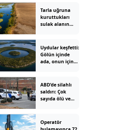
Tarla uğruna
kuruttukları
sulak alanın
bedeli ağır oldu
Uydular keşfetti:
Gölün içinde
ada, onun içinde
göl, onun içinde
bir ada daha var
ABD’de silahlı
saldırı: Çok
sayıda ölü ve
yaralı var
Operatör
bulamayınca 72