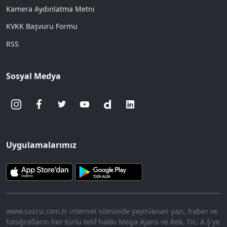
Kamera Aydınlatma Metni
KVKK Başvuru Formu
RSS
Sosyal Medya
Uygulamalarımız
www.sozcu.com.tr internet sitesinde yayınlanan yazı, haber ve
fotoğrafların her türlü telif hakkı Mega Ajans ve Rek. Tic. A.Ş'ye