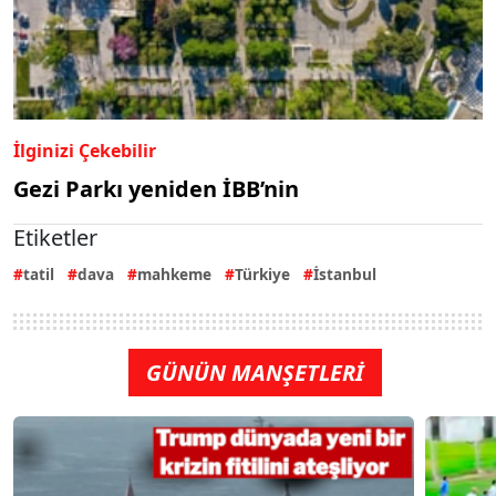
İlginizi Çekebilir
Gezi Parkı yeniden İBB’nin
Etiketler
tatil
dava
mahkeme
Türkiye
İstanbul
GÜNÜN MANŞETLERİ