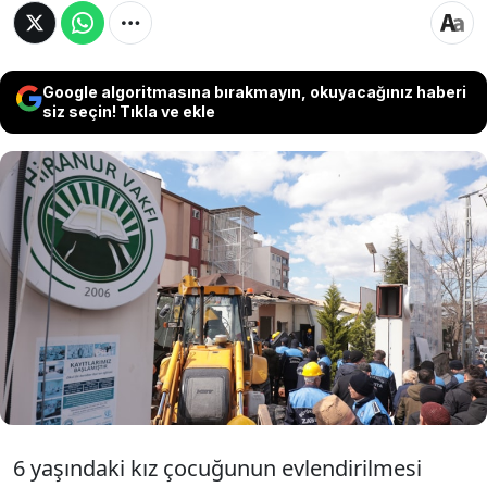
Google algoritmasına bırakmayın, okuyacağınız haberi
siz seçin! Tıkla ve ekle
Türkiye’yi sarsan utanç davası ile gündeme
gelen Hiranur Vakfı’nın, Sancaktepe’deki
külliyesinin kaçak bölümlerini yıkan İBB’ye karşı
açtığı dava mahkeme tarafından reddedildi.
Mahkeme yıkım kararında hukuka aykırılık
bulunmadığına hükmetti.
6 yaşındaki kız çocuğunun evlendirilmesi