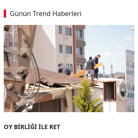
Günün Trend Haberleri
00:03
/ 09:15
Sesi Aç
OY BİRLİĞİ İLE RET