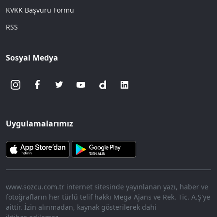
KVKK Başvuru Formu
RSS
Sosyal Medya
Uygulamalarımız
www.sozcu.com.tr internet sitesinde yayınlanan yazı, haber ve
fotoğrafların her türlü telif hakkı Mega Ajans ve Rek. Tic. A.Ş'ye
aittir. İzin alınmadan, kaynak gösterilerek dahi