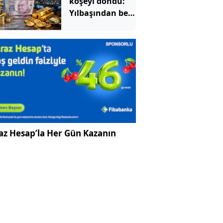
köşeyi döndü:
Yılbaşından beri
en çok
kazandıran oldu
az Hesap’la Her Gün Kazanın