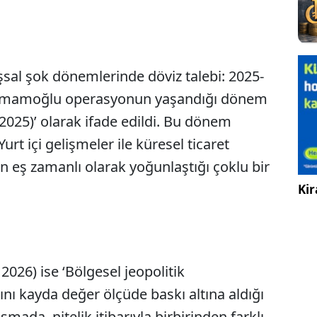
şsal şok dönemlerinde döviz talebi: 2025-
a, İmamoğlu operasyonun yaşandığı dönem
025)’ olarak ifade edildi. Bu dönem
rt içi gelişmeler ile küresel ticaret
erin eş zamanlı olarak yoğunlaştığı çoklu bir
Kir
026) ise ‘Bölgesel jeopolitik
hını kayda değer ölçüde baskı altına aldığı
ışmada, nitelik itibarıyla birbirinden farklı