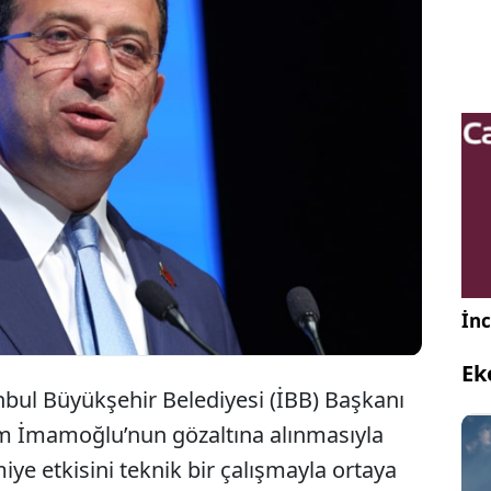
ankası, ‘İmamoğlu’ ismini anmadan 2025 şokuyla
unu teknik yönden karşılaştırdı. İmamoğlu
nunun ekonomi açısından savaş kadar yıkıcı
tespit etti.
İnc
Ek
nbul Büyükşehir Belediyesi (İBB) Başkanı
 İmamoğlu’nun gözaltına alınmasıyla
e etkisini teknik bir çalışmayla ortaya