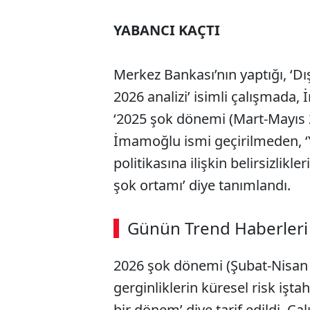
YABANCI KAÇTI
Merkez Bankası’nın yaptığı, ‘Dı
2026 analizi’ isimli çalışmad
‘2025 şok dönemi (Mart-Mayıs 2
İmamoğlu ismi geçirilmeden, ‘Yu
politikasına ilişkin belirsizlikl
şok ortamı’ diye tanımlandı.
Günün Trend Haberleri
2026 şok dönemi (Şubat-Nisan 2
gerginliklerin küresel risk işta
bir dönem’ diye tarif edildi. Çal