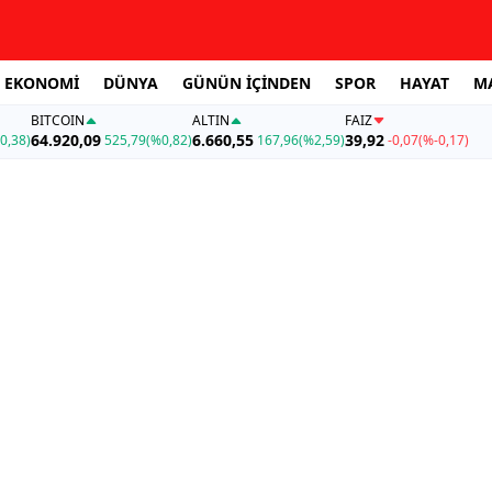
EKONOMİ
DÜNYA
GÜNÜN İÇİNDEN
SPOR
HAYAT
M
BITCOIN
ALTIN
FAİZ
64.920,09
6.660,55
39,92
0,38)
525,79
(%0,82)
167,96
(%2,59)
-0,07
(%-0,17)