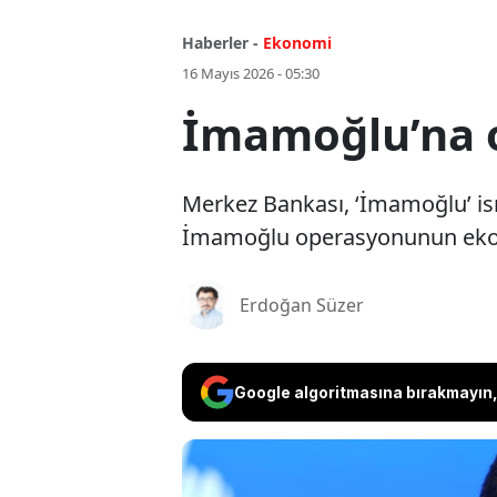
Haberler -
Ekonomi
16 Mayıs 2026 - 05:30
İmamoğlu’na o
Merkez Bankası, ‘İmamoğlu’ is
İmamoğlu operasyonunun ekonom
Erdoğan Süzer
Google algoritmasına bırakmayın, 