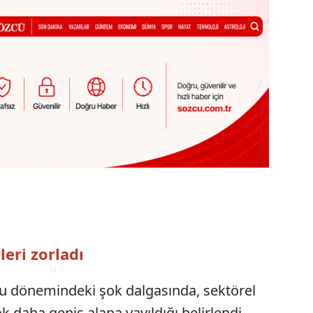
eri zorladı
u dönemindeki şok dalgasında, sektörel
ok daha geniş alana yayıldığı belirlendi.