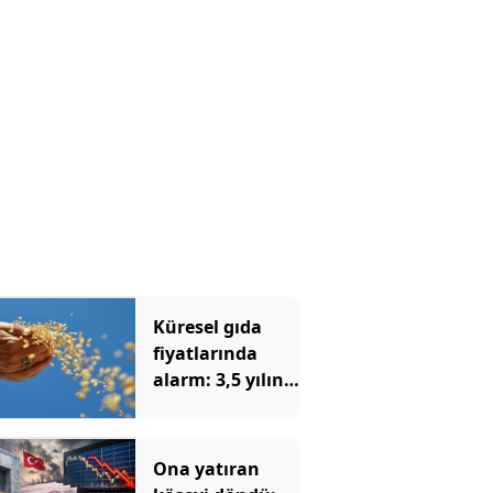
Küresel gıda
fiyatlarında
alarm: 3,5 yılın
zirvesi görüldü
Ona yatıran