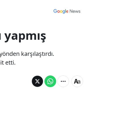
ı yapmış
önden karşılaştırdı.
 etti.