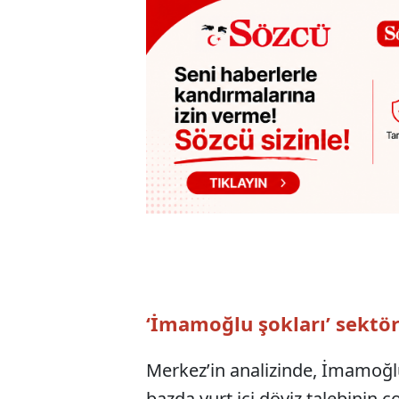
‘İmamoğlu şokları’ sektörl
Merkez’in analizinde, İmamoğl
bazda yurt içi döviz talebinin ç