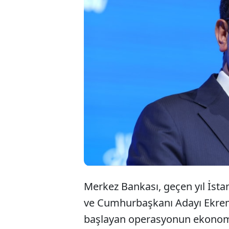
Merkez B
2026 şok
operasyo
olduğunu 
Merkez Bankası, geçen yıl İsta
ve Cumhurbaşkanı Adayı Ekrem
başlayan operasyonun ekonomiy