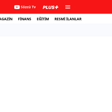
Sözcü Tv
AGAZİN
FİNANS
EĞİTİM
RESMİ İLANLAR