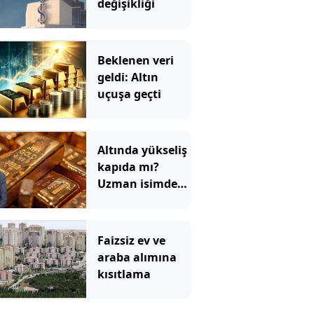
değişikliği
Beklenen veri
geldi: Altın
uçuşa geçti
Altında yükseliş
kapıda mı?
Uzman isimden
ezber bozan
tahmin!
Faizsiz ev ve
araba alımına
kısıtlama