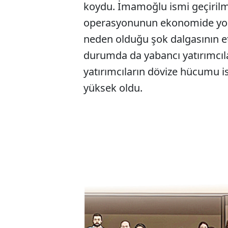
koydu. İmamoğlu ismi geçiril
operasyonunun ekonomide yol aç
neden olduğu şok dalgasının etk
durumda da yabancı yatırımcılar
yatırımcıların dövize hücumu
yüksek oldu.