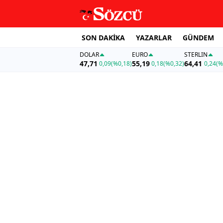
SON DAKİKA
YAZARLAR
GÜNDEM
DOLAR
EURO
STERLIN
47,71
55,19
64,41
0,09
(%0,18)
0,18
(%0,32)
0,24
(%