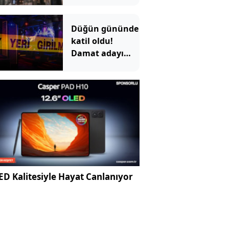
Çiçek
Pasajı'ndaki
Düğün gününde
görüntü tepki
katil oldu!
çekti
Damat adayı
dünyaevi yerine
cezaevine girdi
D Kalitesiyle Hayat Canlanıyor