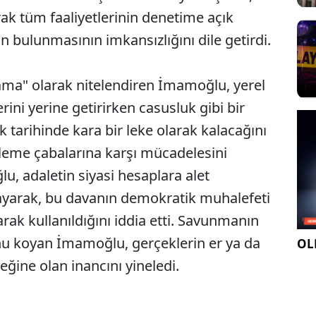
arak tüm faaliyetlerinin denetime açık
ın bulunmasının imkansızlığını dile getirdi.
rlama" olarak nitelendiren İmamoğlu, yerel
rini yerine getirirken casusluk gibi bir
k tarihinde kara bir leke olarak kalacağını
lleme çabalarına karşı mücadelesini
u, adaletin siyasi hesaplara alet
ayarak, bu davanın demokratik muhalefeti
rak kullanıldığını iddia etti. Savunmanın
nu koyan İmamoğlu, gerçeklerin er ya da
OLE
ğine olan inancını yineledi.