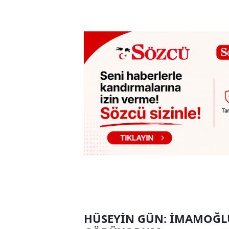
HÜSEYİN GÜN: İMAMOĞLU