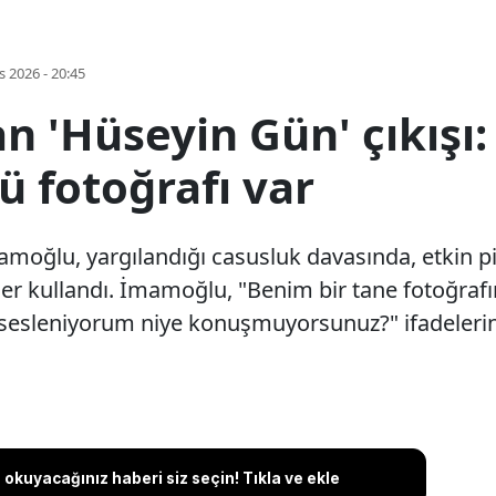
s 2026 - 20:45
 'Hüseyin Gün' çıkışı:
ü fotoğrafı var
moğlu, yargılandığı casusluk davasında, etkin p
eler kullandı. İmamoğlu, "Benim bir tane fotoğrafı
e sesleniyorum niye konuşmuyorsunuz?" ifadelerini
okuyacağınız haberi siz seçin! Tıkla ve ekle