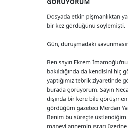
GÖRÜYORUM
Dosyada etkin pişmanlıktan y
bir kez gördüğünü söylemişti.
Gün, duruşmadaki savunmasında
Ben sayın Ekrem İmamoğlu’nu
bakıldığında da kendisini hiç 
yaptığımız tebrik ziyaretinde g
burada görüyorum. Sayın Necati
dışında bir kere bile görüşme
gördüğüm gazeteci Merdan Yan
Benim bu süreçte üstlendiğim
manevi annemin ısrarı üzerin