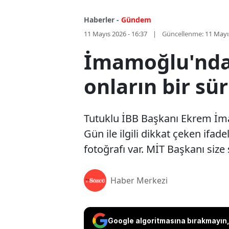
Haberler -
Gündem
11 Mayıs 2026 - 16:37
Güncellenme:
11 Mayı
İmamoğlu'ndan
onların bir sür
Tutuklu İBB Başkanı Ekrem İma
Gün ile ilgili dikkat çeken ifad
fotoğrafı var. MİT Başkanı siz
Haber Merkezi
Google algoritmasına bırakmayın, 