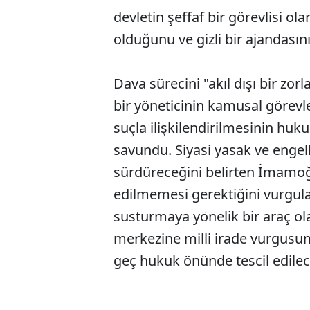
devletin şeffaf bir görevlisi ol
olduğunu ve gizli bir ajandasın
Dava sürecini "akıl dışı bir zo
bir yöneticinin kamusal görevle
suçla ilişkilendirilmesinin huku
savundu. Siyasi yasak ve enge
sürdüreceğini belirten İmamoğl
edilmemesi gerektiğini vurgul
susturmaya yönelik bir araç ola
merkezine milli irade vurgusu
geç hukuk önünde tescil edilece