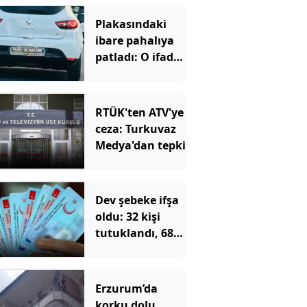
Plakasındaki
ibare pahalıya
patladı: O ifade
de kurtaramadı
RTÜK'ten ATV'ye
ceza: Turkuvaz
Medya'dan tepki
Dev şebeke ifşa
oldu: 32 kişi
tutuklandı, 687
kişinin
vatandaşlığı
iptal edilecek
Erzurum’da
korku dolu