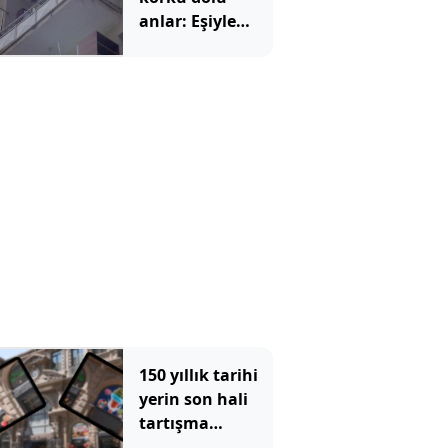
anlar: Eşiyle
barışmak için 2
çocuğunu rehin
aldı
150 yıllık tarihi
yerin son hali
tartışma
konusu oldu: