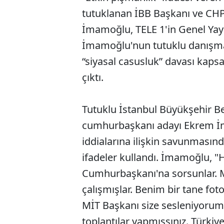
tutuklanan İBB Başkanı ve CH
İmamoğlu, TELE 1'in Genel Ya
İmamoğlu'nun tutuklu danışma
“siyasal casusluk” davası kaps
çıktı.
Tutuklu İstanbul Büyükşehir Be
cumhurbaşkanı adayı Ekrem İm
iddialarına ilişkin savunmasınd
ifadeler kullandı. İmamoğlu, "
Cumhurbaşkanı'na sorsunlar. Mİ
çalışmışlar. Benim bir tane foto
MİT Başkanı size sesleniyoru
toplantılar yapmışsınız. Türkiye