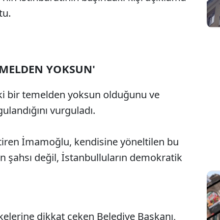
tu.
EMELDEN YOKSUN'
i bir temelden yoksun olduğunu ve
ulandığını vurguladı.
leştiren İmamoğlu, kendisine yöneltilen bu
in şahsı değil, İstanbulluların demokratik
elerine dikkat çeken Belediye Başkanı,