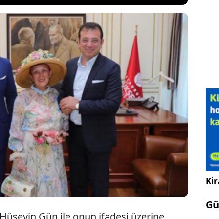
anı Ekrem İmamoğlu, yargılandığı casusluk
işmanlık ifadesi veren Hüseyin Gün ile ilgili dikkat
llandı. İmamoğlu, "Benim bir tane fotoğrafım var,
fotoğrafı var. MİT Başkanı size sesleniyorum niye
" ifadelerini kullandı.
Kir
Gü
 Hüseyin Gün ile onun ifadesi üzerine