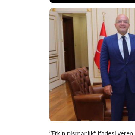
Tutuklu İBB Başk
davasında, etkin p
çeken ifadeler ku
onların bir sürü 
konuşmuyorsunuz?
“Etkin pişmanlık” ifadesi veren