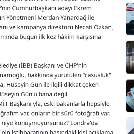
P’nin Cumhurbaşkanı adayı Ekrem
yın Yönetmeni Merdan Yanardağ ile
nı ve kampanya direktörü Necati Özkan,
amında bugün ilk kez hâkim karşısına
lediye (İBB) Başkanı ve CHP'nin
amoğlu, hakkında yürütülen "casusluk"
a, Hüseyin Gün ile ilgili dikkat çeken
Hüseyin Gün'ü bana değil
T Başkanı'yla, eski bakanlarla hepsiyle
ğrafım var, onların bir sürü fotoğrafı var.
m niye konuşmuyorsunuz? Londra'da
'nin istihbaratının başındaki kişi açıklama