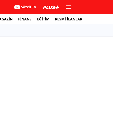
Sözcü Tv
AGAZİN
FİNANS
EĞİTİM
RESMİ İLANLAR