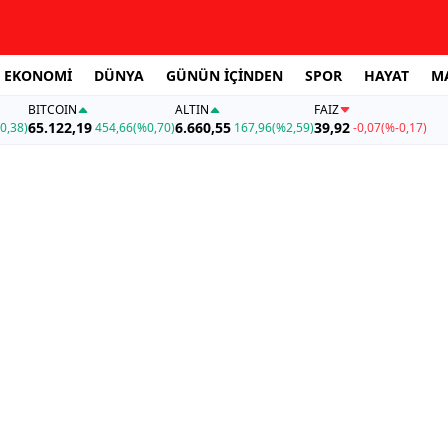
EKONOMİ
DÜNYA
GÜNÜN İÇİNDEN
SPOR
HAYAT
M
BITCOIN
ALTIN
FAİZ
65.122,19
6.660,55
39,92
0,38)
454,66
(%0,70)
167,96
(%2,59)
-0,07
(%-0,17)