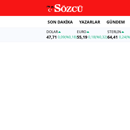
SON DAKİKA
YAZARLAR
GÜNDEM
DOLAR
EURO
STERLIN
47,71
55,19
64,41
0,09
(%0,18)
0,18
(%0,32)
0,24
(%