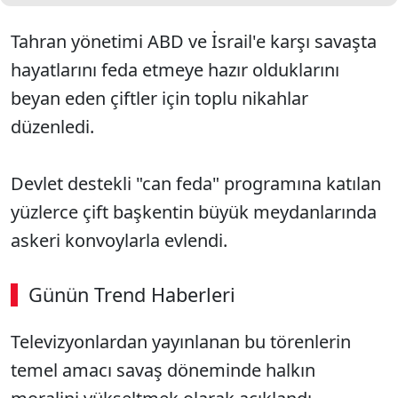
Tahran yönetimi ABD ve İsrail'e karşı savaşta
hayatlarını feda etmeye hazır olduklarını
beyan eden çiftler için toplu nikahlar
düzenledi.
Devlet destekli "can feda" programına katılan
yüzlerce çift başkentin büyük meydanlarında
askeri konvoylarla evlendi.
Günün Trend Haberleri
00:02
/ 03:53
Televizyonlardan yayınlanan bu törenlerin
Sesi Aç
temel amacı savaş döneminde halkın