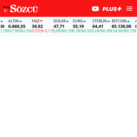
ALTIN
FAİZ
DOLAR
EURO
STERLIN
BITCOIN
ALT
6.660,55
39,92
47,71
55,19
64,41
65.130,00
6.6
9)
167,96
(%2,59)
-0,07
(%-0,17)
0,09
(%0,18)
0,18
(%0,32)
0,24
(%0,38)
124,00
(%0,19)
167,